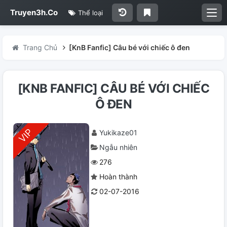
Truyen3h.Co
Thể loại
Trang Chủ
[KnB Fanfic] Câu bé với chiếc ô đen
[KNB FANFIC] CÂU BÉ VỚI CHIẾC
Ô ĐEN
Yukikaze01
Ngẫu nhiên
276
Hoàn thành
02-07-2016