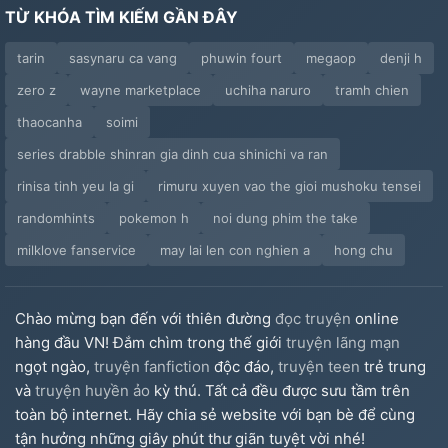
TỪ KHÓA TÌM KIẾM GẦN ĐÂY
tarin
sasynaru ca vang
phuwin fourt
megaop
denji h
zero z
wayne marketplace
uchiha naruro
tramh chien
thaocanha
soimi
series drabble shinran gia dinh cua shinichi va ran
rinisa tinh yeu la gi
rimuru xuyen vao the gioi mushoku tensei
randomhints
pokemon h
noi dung phim the take
milklove fanservice
may lai len con nghien a
hong chu
Chào mừng bạn đến với thiên đường
đọc truyện
online
hàng đầu VN! Đắm chìm trong thế giới
truyện lãng mạn
ngọt ngào,
truyện fanfiction
độc đáo,
truyện teen
trẻ trung
và
truyện huyền ảo
kỳ thú. Tất cả đều được sưu tầm trên
toàn bộ internet. Hãy chia sẻ website với bạn bè để cùng
tận hưởng những giây phút thư giãn tuyệt vời nhé!