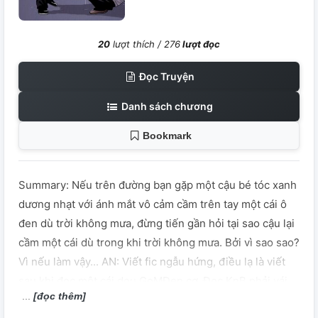
20
lượt thích /
276
lượt đọc
Đọc Truyện
Danh sách chương
Bookmark
Summary: Nếu trên đường bạn gặp một cậu bé tóc xanh
dương nhạt với ánh mắt vô cảm cầm trên tay một cái ô
đen dù trời không mưa, đừng tiến gần hỏi tại sao cậu lại
cầm một cái dù trong khi trời không mưa. Bởi vì sao sao?
Vì nếu làm vậy... AN: Viết fic ngẫu hứng, điều lạ là viết
sau khi đọc một cái dou GoMĐen cơ. Đọc KnB phải vái
[đọc thêm]
phục dàn harem của trẻ Đen ghê luôn, đọc về harem