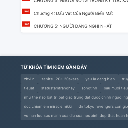
CHƯƠNG 3: NGƯỜI SỐNG TRONG KÝ TÚC XÁ
động. ⸻ Có nhữ
Chương 4: Dấu Vết Của Người Biến Mất
những ký ức bị 
con đường ấy... 
CHƯƠNG 5: NGƯỜI ĐÁNG NGHI NHẤT
TỪ KHÓA TÌM KIẾM GẦN ĐÂY
zhvl n
zenitsu 20x 20akaza
yeu la dang hien
tru
tieuat
statustamtranghay
songtinh
sau muoi tieu
nhu the nao bat tri bat giac trung dat duoc chinh nguoi n
doc chiem em miracle nikki
dn tokyo revengers con gi
vo han luu suc manh xoa diu cua npc xinh dep that hoan 