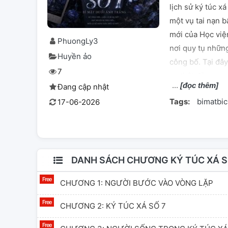
lịch sử ký túc 
một vụ tai nạn b
mới của Học viện
PhuongLy3
nơi quy tụ những
Huyền ảo
công bố. Tại đây
7
sự thật đằng sa
[đọc thêm]
Đang cập nhật
vết về người đó
Tags:
bimatbi
17-06-2026
Không ai nhắc t
những người vẫn 
⸻ Trong số đó,
học sinh lạnh l
nào. Người luôn 
DANH SÁCH CHƯƠNG KÝ TÚC XÁ S
người liên tục 
CHƯƠNG 1: NGƯỜI BƯỚC VÀO VÒNG LẶP
điều khiến Lâm T
xá. Mà là việc m
CHƯƠNG 2: KÝ TÚC XÁ SỐ 7
Mỗi lần muốn trá
thân rằng đối ph