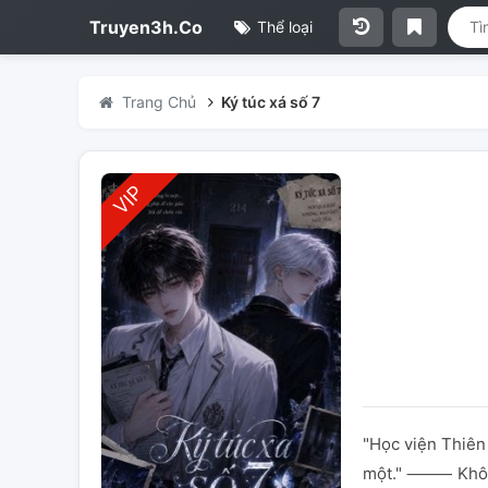
Truyen3h.Co
Thể loại
Trang Chủ
Ký túc xá số 7
"Học viện Thiên 
một." ⸻ Không 