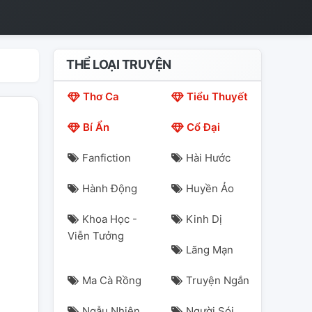
THỂ LOẠI TRUYỆN
Thơ Ca
Tiểu Thuyết
Bí Ẩn
Cổ Đại
Fanfiction
Hài Hước
Hành Động
Huyền Ảo
Khoa Học -
Kinh Dị
Viễn Tưởng
Lãng Mạn
Ma Cà Rồng
Truyện Ngắn
Ngẫu Nhiên
Người Sói