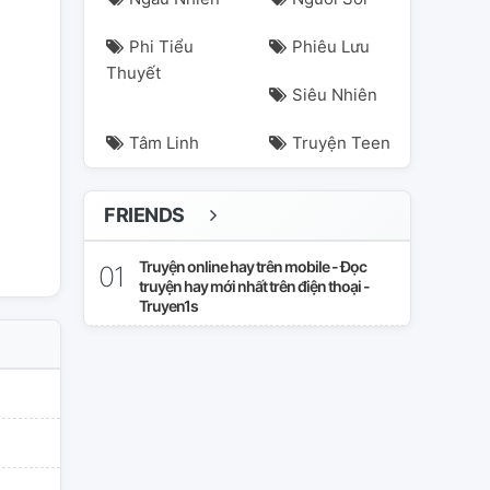
Phi Tiểu
Phiêu Lưu
Thuyết
Siêu Nhiên
Tâm Linh
Truyện Teen
FRIENDS
ương
hạtrạchuyên
hệ
họcviệnthiênkhải
kýtúcxá
kýtúcxásố
Truyện online hay trên mobile - Đọc
truyện hay mới nhất trên điện thoại -
Truyen1s