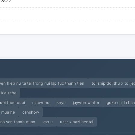
 SỐ 7
ng bí mật được chôn vùi vì quá nguy hiểm. Có
xóa bỏ vì quá đau đớn. Nhưng nếu sự thật nằm ở cuối
Liệu họ
yen hiep nu ta tai trong nui lap tuc thanh tien
toi ship doi thu x toi j
 kieu the
guoi theo duoi
minwonq
knyn
jaywon winter
guke chi la ba
o mua he
canshow
hao van thanh quan
van u
ussr x nazi hentai