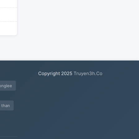
Copyright
2025
Truyen3h.Co
eonglee
n than