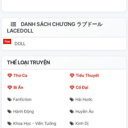
う。 https://www.karendoll.com/cosplay-uniform-love-
doll-c-10_12.html
DANH SÁCH CHƯƠNG ラブドール
LACEDOLL
DOLL
THỂ LOẠI TRUYỆN
Thơ Ca
Tiểu Thuyết
Bí Ẩn
Cổ Đại
Fanfiction
Hài Hước
Hành Động
Huyền Ảo
Khoa Học - Viễn Tưởng
Kinh Dị