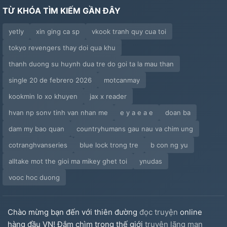
TỪ KHÓA TÌM KIẾM GẦN ĐÂY
yetly
xin ging ca sp
vkook tranh quy cua toi
tokyo revengers thay doi qua khu
thanh duong su huynh dua tre do goi ta la mau than
single 20 de febrero 2026
motcanmay
kookmin lo xo khuyen
jax x reader
hvan np sonv tinh van nhan me
e y a e a e
doan ba
dam my bao quan
countryhumans gau nau va chim ung
cotranghvanseries
blue lock trong tre
b con ng yu
alltake mot the gioi ma mikey ghet toi
ynudas
vooc hoc duong
Chào mừng bạn đến với thiên đường
đọc truyện
online
hàng đầu VN! Đắm chìm trong thế giới
truyện lãng mạn