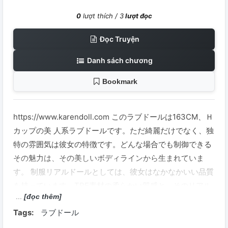
0
lượt thích /
3
lượt đọc
Đọc Truyện
Danh sách chương
Bookmark
https://www.karendoll.com このラブドールは163CM、Ｈ
カップの美 人系ラブドールです。ただ綺麗だけでなく、独
特の雰囲気は彼女の特徴です。どんな場合でも制御できる
その魅力は、その美しいボディラインから生まれていま
す。 制服リアルドールとしては、彼女はなかなかいい品質
を持っています。TPE素材の柔らかい質感と、そのリアル
[đọc thêm]
のメイクは組み合わせて、絶妙な体験を提供できます。カ
Tags:
ラブドール
ストマイズ面も豊富で、素材、機能、外観も豊富な選択肢
があります。誰でもこういう俳優と一晩過ごしたいだろ