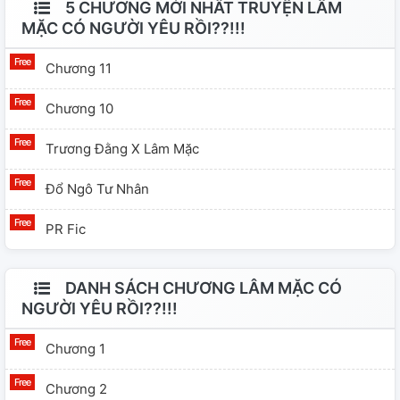
5 CHƯƠNG MỚI NHẤT TRUYỆN LÂM
MẶC CÓ NGƯỜI YÊU RỒI??!!!
Chương 11
Chương 10
Trương Đằng X Lâm Mặc
Đổ Ngô Tư Nhân
PR Fic
DANH SÁCH CHƯƠNG LÂM MẶC CÓ
NGƯỜI YÊU RỒI??!!!
Chương 1
Chương 2