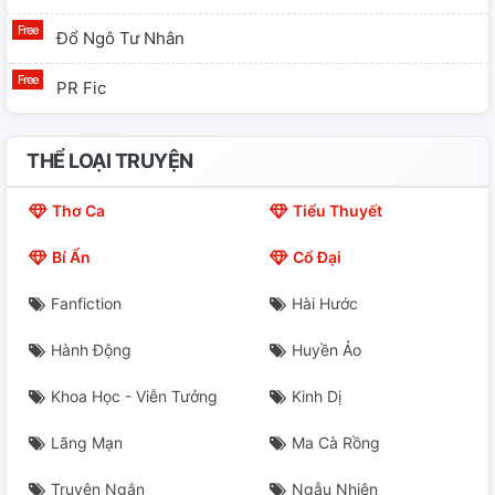
Đổ Ngô Tư Nhân
PR Fic
THỂ LOẠI TRUYỆN
Thơ Ca
Tiểu Thuyết
Bí Ẩn
Cổ Đại
Fanfiction
Hài Hước
Hành Động
Huyền Ảo
Khoa Học - Viễn Tưởng
Kinh Dị
Lãng Mạn
Ma Cà Rồng
Truyện Ngắn
Ngẫu Nhiên