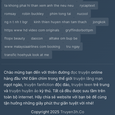
ta khong phai hi than xem anh the neu neu
rycaptext
romsay
robin buckley
phim tong tai
nucool
ng n t nh t bgr
kinh thien huyen nhan tam thach
jongkok
https www hd video com originals
gryffindorbottpm
ftopx beauty
daocon
alltake om bup be
www malaysiaairlines com booking
tru ngay
transfic hoehyuk look at me
Chào mừng bạn đến với thiên đường
đọc truyện
online
hàng đầu VN! Đắm chìm trong thế giới
truyện lãng mạn
ngọt ngào,
truyện fanfiction
độc đáo,
truyện teen
trẻ trung
và
truyện huyền ảo
kỳ thú. Tất cả đều được sưu tầm trên
toàn bộ internet. Hãy chia sẻ website với bạn bè để cùng
tận hưởng những giây phút thư giãn tuyệt vời nhé!
Copyright
2025
Truyen3h.Co