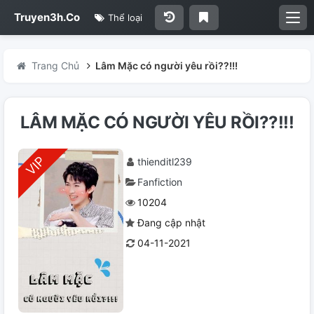
Truyen3h.Co
Thể loại
Trang Chủ
Lâm Mặc có người yêu rồi??!!!
LÂM MẶC CÓ NGƯỜI YÊU RỒI??!!!
thienditl239
Fanfiction
10204
Đang cập nhật
04-11-2021