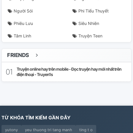
Người Sói
Phi Tiểu Thuyết
Phiêu Lưu
Siêu Nhiên
Tâm Linh
Truyện Teen
FRIENDS
Truyện online hay trên mobile - Đọc truyện hay mới nhất trên
điện thoại - Truyen1s
TỪ KHÓA TÌM KIẾM GẦN ĐÂY
yutony
yeu thuong tri tang manh
ting t o