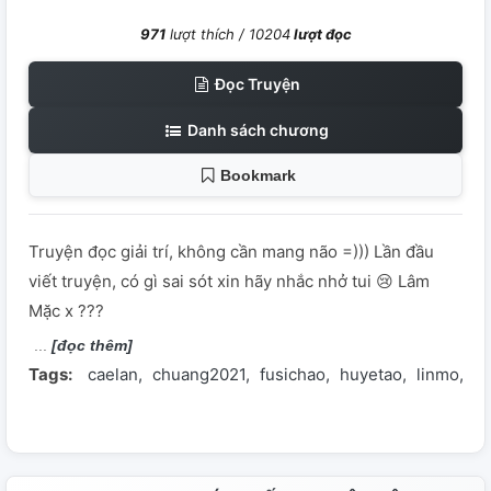
971
lượt thích /
10204
lượt đọc
Đọc Truyện
Danh sách chương
Bookmark
Truyện đọc giải trí, không cần mang não =))) Lần đầu
viết truyện, có gì sai sót xin hãy nhắc nhở tui 😢 Lâm
Mặc x ???
[đọc thêm]
Tags:
caelan
chuang2021
fusichao
huyetao
linmo
m