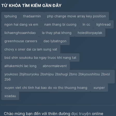
TỪ KHÓA TÌM KIẾM GẦN ĐÂY
tphuing
thadaarmin
php change move array key position
ngon hai dang va em
nam thang bi cuong
ln cc
lightread
lichaenghoaanhdao
la thay phai khong
hoieditorpaylak
greenhouse careers
dao lybatngon
chovy x oner dai ca lam sung vat
bsd shin soukoku ba ngay truoc khi nang tat
alltakemichi lac long
abnormalevent
youkoso 2bjitsuryoku 2bshijou 2bshugi 2bno 2bkyoushitsu 2bvol
2b6
xuyen viet chi tinh hai bao do vo tho thuong hoang
xunper
xoadau
Chào mừng bạn đến với thiên đường
đọc truyện
online