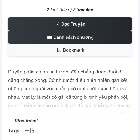
2
lượt thích /
8
lượt đọc
Đọc Truyện
Danh sách chương
Bookmark
Duyên phận chính là thứ gọi đến chẳng được đuổi đi
cũng chẳng xong. Cứ như một điều hiển nhiên gắn kết
những con người vốn chẳng có một chút quan hệ gì với
nhau. Mạt Ly là một cô gái đã từng bị tình yêu phản bội,
cô mất niềm tin vào người khác, từ đau khổ mà tôi luyện
thành một trái tim sắt đá, trải qua giông bão cuộc đời trở
[đọc thêm]
thành một nữ doanh nhân thành đạt. Song trái tim cô
Tags:
一艳
đơn trống rỗng ấy vẫn luôn tiềm ẩn khao khát được yêu
thương. Trịnh Hiểu Phi là minh tinh tuyến đầu trong làng