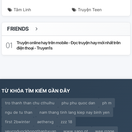
Tâm Linh
Truyện Teen
FRIENDS
Truyện online hay trên mobile - Đọc truyện hay mới nhất trên
điện thoại - Truyen1s
TỪ KHÓA TÌM KIẾM GẦN ĐÂY
tro thanh than chu cthulhu
phu phu quoc dan
ph m
ngu de tu than
nam thang tinh lang kiep nay binh yen
first 2bwinter
aetherxg
zzz 18
yeucoduockhongthanhxuan
www sapo pt
wee rrgge