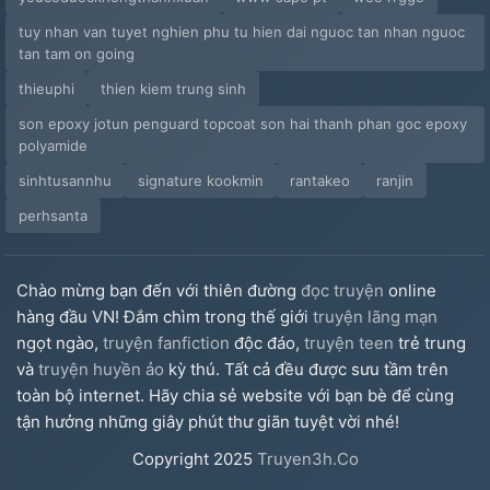
tuy nhan van tuyet nghien phu tu hien dai nguoc tan nhan nguoc
tan tam on going
thieuphi
thien kiem trung sinh
son epoxy jotun penguard topcoat son hai thanh phan goc epoxy
polyamide
sinhtusannhu
signature kookmin
rantakeo
ranjin
perhsanta
Chào mừng bạn đến với thiên đường
đọc truyện
online
hàng đầu VN! Đắm chìm trong thế giới
truyện lãng mạn
ngọt ngào,
truyện fanfiction
độc đáo,
truyện teen
trẻ trung
và
truyện huyền ảo
kỳ thú. Tất cả đều được sưu tầm trên
toàn bộ internet. Hãy chia sẻ website với bạn bè để cùng
tận hưởng những giây phút thư giãn tuyệt vời nhé!
Copyright
2025
Truyen3h.Co