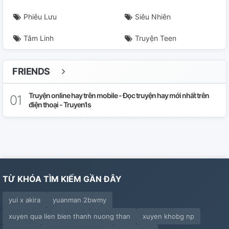
Phiêu Lưu
Siêu Nhiên
Kẻ Thù Vừa Ngọt Vừa Bám Người ✅
Tâm Linh
Truyện Teen
Khi Omega Xuyên Đến Thế Giới Hiện Thực ✅
Lại Gặp Ánh Trăng ✅
FRIENDS
Liệu Tôi Còn Vớt Vát Được Gì Không Nhỉ? ✅
Truyện online hay trên mobile - Đọc truyện hay mới nhất trên
điện thoại - Truyen1s
Ma Đầu Xem Ta Là Bạch Nguyệt Quang ✅
Mau Xuyên Chi Vai Ác Luôn Không Biết Xấu Hổ ✅
MEME CỦA ANH ĐẸP HƠN NGƯỜI THẬT ✅
TỪ KHÓA TÌM KIẾM GẦN ĐÂY
Mỗi Ngày Đều Cứu Vớt Thụ Trong Ngược Văn
yui x akira
yuanman 2bwmy
Mỗi Ngày Đều Mơ Thấy Kẻ Thù Không Đội Trời Chung
xuyen qua lien bien thanh nuong than
Thả Thính Tôi (hoàn)
xuyen khobg np