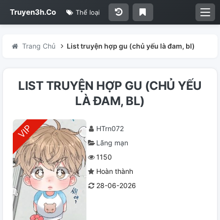
Truyen3h.Co
Thể loại
Trang Chủ
List truyện hợp gu (chủ yếu là đam, bl)
LIST TRUYỆN HỢP GU (CHỦ YẾU
LÀ ĐAM, BL)
HTrn072
Lãng mạn
1150
Hoàn thành
28-06-2026