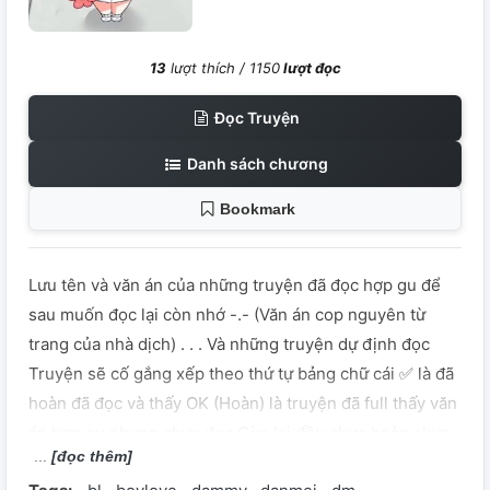
13
lượt thích /
1150
lượt đọc
Đọc Truyện
Danh sách chương
Bookmark
Lưu tên và văn án của những truyện đã đọc hợp gu để
sau muốn đọc lại còn nhớ -.- (Văn án cop nguyên từ
trang của nhà dịch) . . . Và những truyện dự định đọc
Truyện sẽ cố gắng xếp theo thứ tự bảng chữ cái ✅ là đã
hoàn đã đọc và thấy OK (Hoàn) là truyện đã full thấy văn
án hợp gu nhưng chưa đọc Còn lại đều chưa hoàn chưa
[đọc thêm]
đọc nhưng văn án hợp