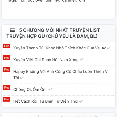
Tags:
bl
boylove
dammy
danmei
dm
5 CHƯƠNG MỚI NHẤT TRUYỆN LIST
TRUYỆN HỢP GU (CHỦ YẾU LÀ ĐAM, BL)
Xuyên Thành Túi Khóc Nhỏ Thích Khóc Của Vai Ác ✅
Xuyên Việt Chi Pháo Hôi Nam Xứng ✅
Happy Ending Với Anh Công Cố Chấp Luôn Thiên Vị
Tôi ✅
Chồng Ơi, Ôm Ôm! ✅
Hết Cách Rồi, Tự Biên Tự Diễn Thôi ✅