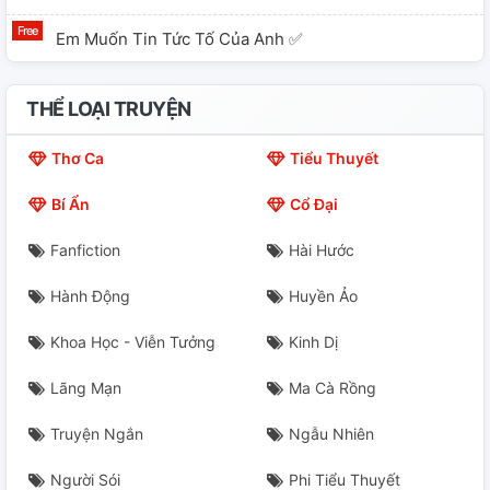
Em Muốn Tin Tức Tố Của Anh ✅
Đại Gia Tôi Bao Hai Em Chân Dài (3p) ✅
THỂ LOẠI TRUYỆN
Đại Tiên Cá Koi Muốn Ra Mắt ✅
Thơ Ca
Tiểu Thuyết
Đệ Nhất Thi Thê ✅
Bí Ẩn
Cổ Đại
Đừng Kiếm Bạn Trai Trong Thùng Rác - Kỵ Kình Nam
Fanfiction
Hài Hước
Khứ ✅
Hành Động
Huyền Ảo
Giáo Thảo Vừa Quyến Rũ Vừa Ngọt Ngào ✅
Khoa Học - Viễn Tưởng
Kinh Dị
Giả Kết Hôn Xong Tôi Đem Con Chuồn Lẹ ✅
Lãng Mạn
Ma Cà Rồng
Hệ Thống Điên Cuồng Tìm Đường Sống Trong Truyện
Truyện Ngắn
Ngẫu Nhiên
BE ✅
Người Sói
Phi Tiểu Thuyết
Hợp Đồng Ly Hôn Trước Khi Tôi Mất Trí Nhớ ✅