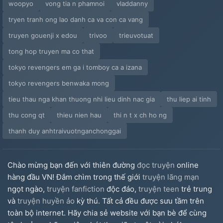
woopyo
vong tia n phamnoi
vladdanny
Mối Tình Đầu Nghịch Tập Hệ Thống ✅
tryen tranh ong lao danh ca va con ca vang
Mục Tiêu Của Tôi Là Không Ngồi Tù ✅
truyen gouenji x edou
trivoo
trieuvotuat
tong hop truyen ma co that
Mỹ Nhân Mưu Mô Vẫn Luôn Quyến Rũ Tôi ✅
tokyo revengers em ga i tomboy ca a izana
Nam Thần Của Chị Gái Yêu Thầm Tôi ✅
tokyo revengers benwaka mong
tieu thau nga khan thuong nhi lieu dinh nac gia
thu liep ai tinh
Nam Phụ Ác Độc Thì Phải Thích Gì Làm Nấy ✅
thu cong qt
thieu nien hau
thi n t x ch ho ng
Người Chồng Giả Mạo ✅
thanh duy anhtraivuotnganchonggai
Người Cũ Đường Mới ✅
Chào mừng bạn đến với thiên đường
đọc truyện
online
Người 2D Ông Trùm Nuôi Ba Năm Chạy Rồi ✅
hàng đầu VN! Đắm chìm trong thế giới
truyện lãng mạn
ngọt ngào,
truyện fanfiction
độc đáo,
truyện teen
trẻ trung
Nhân Cách Nguy Hiểm
và
truyện huyền ảo
kỳ thú. Tất cả đều được sưu tầm trên
Nhân Vật Phản Diện Biến Thành Bạch Nguyệt Quang ✅
toàn bộ internet. Hãy chia sẻ website với bạn bè để cùng