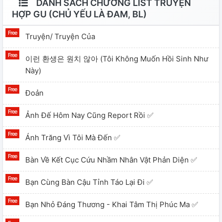
DANH SÁCH CHƯƠNG LIST TRUYỆN
HỢP GU (CHỦ YẾU LÀ ĐAM, BL)
Truyện/ Truyện Của
이런 환생은 원치 않아 (tôi Không Muốn Hồi Sinh Như
Này)
Đoản
Ảnh Đế Hôm Nay Cũng Report Rồi ✅
Ánh Trăng Vì Tôi Mà Đến ✅
Bàn Về Kết Cục Cứu Nhầm Nhân Vật Phản Diện ✅
Bạn Cùng Bàn Cậu Tỉnh Táo Lại Đi ✅
Bạn Nhỏ Đáng Thương - Khai Tâm Thị Phúc Ma ✅