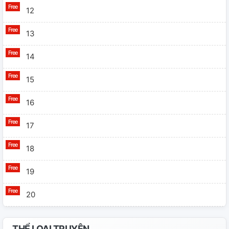
12
13
14
15
16
17
18
19
20
21
THỂ LOẠI TRUYỆN