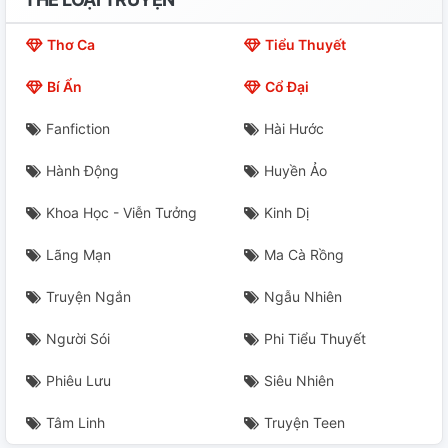
22
Thơ Ca
Tiểu Thuyết
23
Bí Ẩn
Cổ Đại
24
Fanfiction
Hài Hước
25
Hành Động
Huyền Ảo
26
Khoa Học - Viễn Tưởng
Kinh Dị
27
Lãng Mạn
Ma Cà Rồng
28
Truyện Ngắn
Ngẫu Nhiên
29
Người Sói
Phi Tiểu Thuyết
Phiêu Lưu
Siêu Nhiên
30
Tâm Linh
Truyện Teen