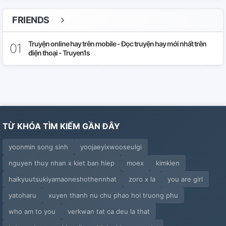
FRIENDS
Truyện online hay trên mobile - Đọc truyện hay mới nhất trên
điện thoại - Truyen1s
TỪ KHÓA TÌM KIẾM GẦN ĐÂY
yoonmin song sinh
yoojaeyixwooseulgi
nguyen thuy nhan x kiet ban hiep
moex
kimkien
haikyuutsukiyamaoneshothennhat
zoro x la
you are girl
yatoharu
xuyen thanh nu chu phao hoi truong phu
who am to you
verkwan tat ca deu la that