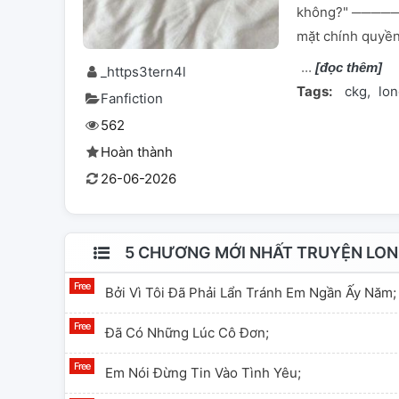
không?" ────
mặt chính quyền
[đọc thêm]
_https3tern4l
Tags:
ckg
lo
Fanfiction
562
Hoàn thành
26-06-2026
5 CHƯƠNG MỚI NHẤT TRUYỆN LON
Bởi Vì Tôi Đã Phải Lẩn Tránh Em Ngần Ấy Năm;
Đã Có Những Lúc Cô Đơn;
Em Nói Đừng Tin Vào Tình Yêu;