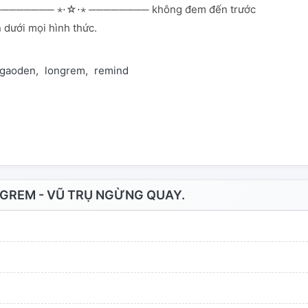
──────── ⋆⋅☆⋅⋆ ──────── không đem đến trước
 dưới mọi hình thức.
ngaoden
longrem
remind
GREM - VŨ TRỤ NGỪNG QUAY.