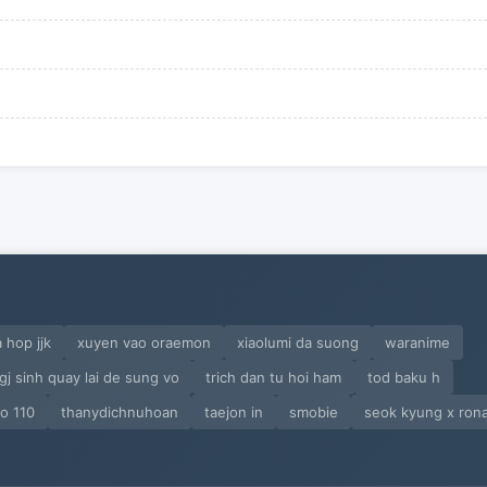
 hop jjk
xuyen vao oraemon
xiaolumi da suong
waranime
gj sinh quay lai de sung vo
trich dan tu hoi ham
tod baku h
bo 110
thanydichnuhoan
taejon in
smobie
seok kyung x ron