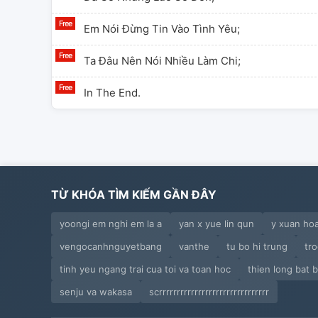
Em Nói Đừng Tin Vào Tình Yêu;
Ta Đâu Nên Nói Nhiều Làm Chi;
In The End.
TỪ KHÓA TÌM KIẾM GẦN ĐÂY
yoongi em nghi em la a
yan x yue lin qun
y xuan hoa
vengocanhnguyetbang
vanthe
tu bo hi trung
tro
tinh yeu ngang trai cua toi va toan hoc
thien long bat 
senju va wakasa
scrrrrrrrrrrrrrrrrrrrrrrrrrrrrrrr