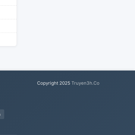
Copyright
2025
Truyen3h.Co
a