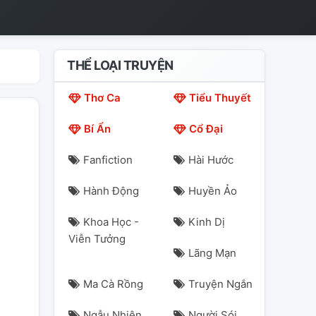
THỂ LOẠI TRUYỆN
Thơ Ca
Tiểu Thuyết
Bí Ẩn
Cổ Đại
Fanfiction
Hài Hước
Hành Động
Huyền Ảo
Khoa Học -
Kinh Dị
Viễn Tưởng
Lãng Mạn
Ma Cà Rồng
Truyện Ngắn
Ngẫu Nhiên
Người Sói