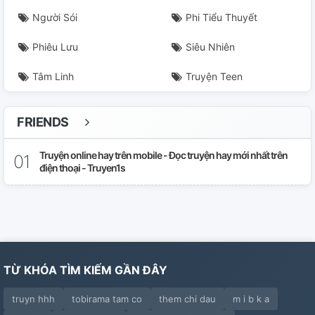
Người Sói
Phi Tiểu Thuyết
Phiêu Lưu
Siêu Nhiên
Tâm Linh
Truyện Teen
FRIENDS
Truyện online hay trên mobile - Đọc truyện hay mới nhất trên
điện thoại - Truyen1s
TỪ KHÓA TÌM KIẾM GẦN ĐÂY
truyn hhh
tobirama tam co
them chi dau
m i b k a