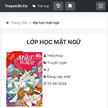
Truyen3h.Co
Thể loại
Trang Chủ
lớp học mật ngữ
LỚP HỌC MẬT NGỮ
HMyVHoa
Truyện ngắn
2
Đang cập nhật
15-06-2024