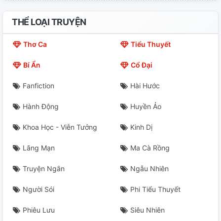
CHAP 21
THỂ LOẠI TRUYỆN
CHAP 22: PHUKET
Thơ Ca
Tiểu Thuyết
CHAP 23
Bí Ẩn
Cổ Đại
NHỊ GIỚI - Englot's Other World
Fanfiction
Hài Hước
Truyện Mới Nè Mấy Keoooooo
Hành Động
Huyền Ảo
Khoa Học - Viễn Tưởng
Kinh Dị
Lãng Mạn
Ma Cà Rồng
Truyện Ngắn
Ngẫu Nhiên
Người Sói
Phi Tiểu Thuyết
Phiêu Lưu
Siêu Nhiên