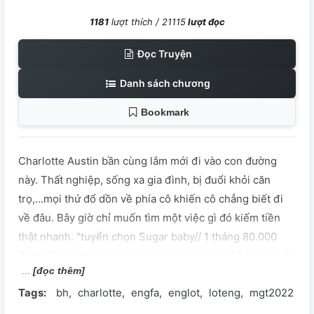
1181
lượt thích /
21115
lượt đọc
Đọc Truyện
Danh sách chương
Bookmark
Charlotte Austin bần cùng lắm mới đi vào con đường
này. Thất nghiệp, sống xa gia đình, bị đuổi khỏi căn
trọ,...mọi thứ đổ dồn về phía cô khiến cô chẳng biết đi
về đâu. Bây giờ chỉ muốn tìm một việc gì đó kiếm tiền
thật nhanh. "tuyển chọn Sugar baby// 1 tháng 80.000
Baht" Charlotte làm sao bỏ qua cơ hội này. Cô lập tức đi
[đọc thêm]
ứng tuyển ngay. Định nghĩa về suagar baby luôn là nghe
Tags:
bh
charlotte
engfa
englot
loteng
mgt2022
lời, ngoan ngoãn và đáng yêu, nhưng cô thì ngược lại.
Charlotte sở hữu bản tính rất cứng đầu, quậy phá và