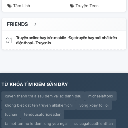
Tâm Linh
Truyện Teen
FRIENDS
Truyện online hay trên mobile - Đọc truyện hay mới nhất trên
điện thoại - Truyen1s
TỪ KHÓA TÌM KIẾM GẦN ĐÂY
xuyen thanh tra a sau dem vai ac danh dau
michaelaftonx
khong biet dat ten truyen alltakemichi
vong xoay toi loi
tuchan
tendousatorixreader
ta mot ten no le dem long yeu ngai
suluagatcuathienthan