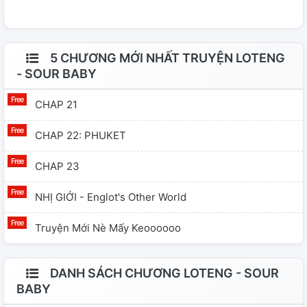
đáng ghéc. Cô được nàng - Engfa Waraha nhận nuôi làm
sugar baby. Cô luôn cố gắng tìm mọi cách để trốn tầm
nhìn của nàng nhưng lại không thể. Cuối cùng vẫn phải
5 CHƯƠNG MỚI NHẤT TRUYỆN LOTENG
chịu khuất nhưng mà... khuất phục nàng dưới thân mình.
- SOUR BABY
Mang danh là sugar mommy nhưng nàng chẳng lật nổi
CHAP 21
cô. Cuối cùng vẫn phải làm thụ cho người ta thỏa mãn.
CHAP 22: PHUKET
CHAP 23
NHỊ GIỚI - Englot's Other World
Truyện Mới Nè Mấy Keoooooo
DANH SÁCH CHƯƠNG LOTENG - SOUR
BABY