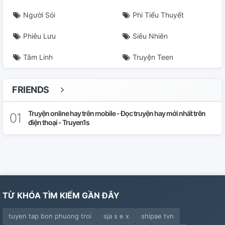
Người Sói
Phi Tiểu Thuyết
Phiêu Lưu
Siêu Nhiên
Tâm Linh
Truyện Teen
FRIENDS
Truyện online hay trên mobile - Đọc truyện hay mới nhất trên
điện thoại - Truyen1s
TỪ KHÓA TÌM KIẾM GẦN ĐÂY
tuyen tap bon phuong troi
sja s e x
shipae tvn