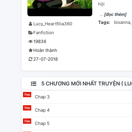
hội
[đọc thêm]
Tags:
bixanna
Lucy_Heartfilia360
Fanfiction
19836
Hoàn thành
27-07-2018
5 CHƯƠNG MỚI NHẤT TRUYỆN ( LUCY
Chap 3
Chap 4
Chap 5