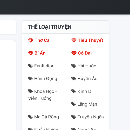
THỂ LOẠI TRUYỆN
Thơ Ca
Tiểu Thuyết
Bí Ẩn
Cổ Đại
Fanfiction
Hài Hước
Hành Động
Huyền Ảo
Khoa Học -
Kinh Dị
Viễn Tưởng
Lãng Mạn
Ma Cà Rồng
Truyện Ngắn
Ngẫu Nhiên
Người Sói