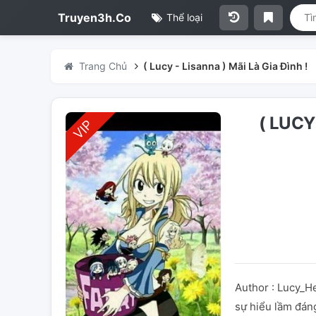
Truyen3h.Co
Thể loại
Trang Chủ
( Lucy - Lisanna ) Mãi Là Gia Đình !
( LUCY
Author : Lucy_He
sự hiểu lầm đáng