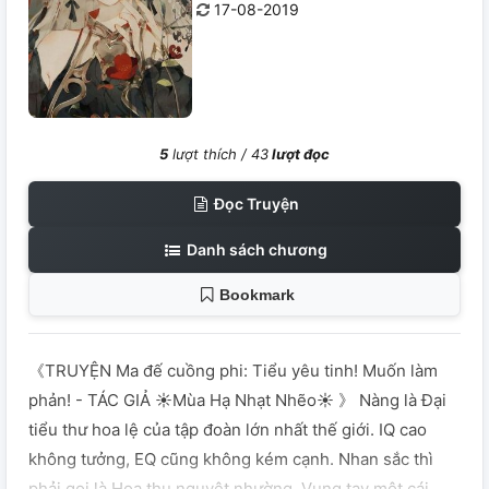
17-08-2019
5
lượt thích /
43
lượt đọc
Đọc Truyện
Danh sách chương
Bookmark
《TRUYỆN Ma đế cuồng phi: Tiểu yêu tinh! Muốn làm
phản! - TÁC GIẢ ☀Mùa Hạ Nhạt Nhẽo☀ 》 Nàng là Đại
tiểu thư hoa lệ của tập đoàn lớn nhất thế giới. IQ cao
không tưởng, EQ cũng không kém cạnh. Nhan sắc thì
phải gọi là Hoa thu nguyệt nhường. Vung tay một cái