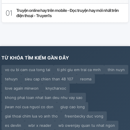
Truyện online hay trên mobile - Đọc truyện hay mới nhất trên
điện thoại - Truyen1s
TỪ KHÓA TÌM KIẾM GẦN ĐÂY
vo cu bi cam cua tong tai
ti phi giu em trai ca mnh
thin nuyn
tehuyn
sieu cap chien than 48 107
reoma
love again minwon
knycharxoc
khong phai toan nhat ban deu nhu vay sao
jiwan noi cua nguoi co don
giup cao long
giai thoai chim lua vo anh tho
freenbecky duc vong
es devlin
wbr x reader
wb owenjay quan tu nhat ngon