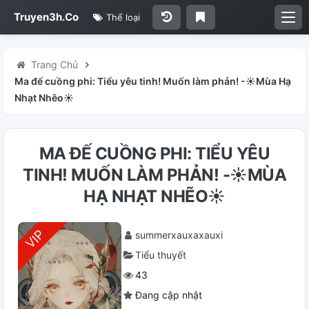
Truyen3h.Co
Thể loại
Trang Chủ
Ma đế cuồng phi: Tiểu yêu tinh! Muốn làm phản! -☀Mùa Hạ
Nhạt Nhẽo☀
MA ĐẾ CUỒNG PHI: TIỂU YÊU
TINH! MUỐN LÀM PHẢN! -☀MÙA
HẠ NHẠT NHẼO☀
summerxauxaxauxi
Tiểu thuyết
43
Đang cập nhật