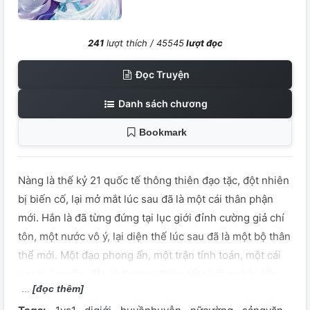
241
lượt thích /
45545
lượt đọc
Đọc Truyện
Danh sách chương
Bookmark
Nàng là thế kỷ 21 quốc tế thông thiên đạo tặc, đột nhiên
bị biến cố, lại mở mắt lúc sau đã là một cái thân phận
mới. Hắn là đã từng đứng tại lục giới đỉnh cường giả chí
tôn, một nước vô ý, lại diện thế lúc sau đã là một bộ thân
thể mới. Một đạo phong ấn, một trận tính toán, một cái
ngoài ý muốn, đều là thượng thiên tốt nhất an bài. Lần
[đọc thêm]
đầu gặp lúc nàng nói: "Ta có nhan nơi tay, thiên hạ ta