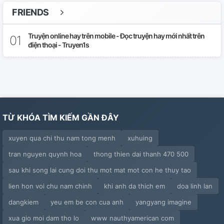
FRIENDS
Truyện online hay trên mobile - Đọc truyện hay mới nhất trên
điện thoại - Truyen1s
TỪ KHÓA TÌM KIẾM GẦN ĐÂY
xuyen qua chi thu nam tong menh
xuhuing
tran nguyen quynh hoa
thong thien dai thanh 470 500
sau khi song lai cung doi thu mot mat mot con he thuy tao
lien hon voi chu nam chinh
khi anh da thich em
doa linh lan
dangkiem
yeu em be con cua anh
yangyang imagine
xua gio moi dam tho lo
www nauthyamerican com