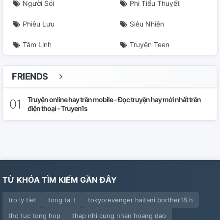
Người Sói
Phi Tiểu Thuyết
Phiêu Lưu
Siêu Nhiên
Tâm Linh
Truyện Teen
FRIENDS
Truyện online hay trên mobile - Đọc truyện hay mới nhất trên
điện thoại - Truyen1s
TỪ KHÓA TÌM KIẾM GẦN ĐÂY
tro ly tiet
tong tai t
tokyorevenger haitani borther18 h
tho tuc tong hop
thap nhi cung nhan hoang dao