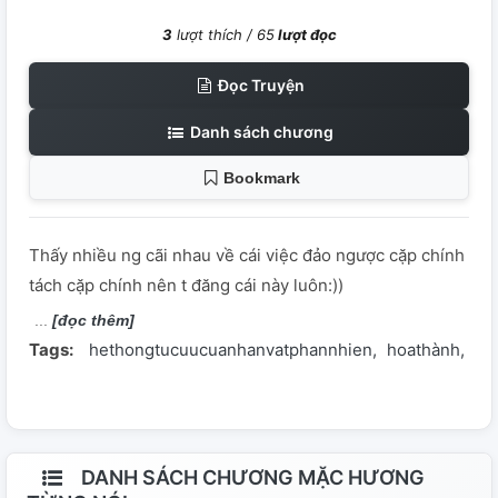
3
lượt thích /
65
lượt đọc
Đọc Truyện
Danh sách chương
Bookmark
Thấy nhiều ng cãi nhau về cái việc đảo ngược cặp chính
tách cặp chính nên t đăng cái này luôn:))
[đọc thêm]
Tags:
hethongtucuucuanhanvatphannhien
hoathành
li
DANH SÁCH CHƯƠNG MẶC HƯƠNG