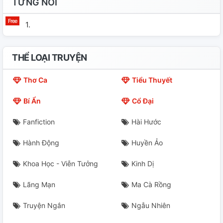
TỪNG NÓI
1.
THỂ LOẠI TRUYỆN
Thơ Ca
Tiểu Thuyết
Bí Ẩn
Cổ Đại
Fanfiction
Hài Hước
Hành Động
Huyền Ảo
Khoa Học - Viễn Tưởng
Kinh Dị
Lãng Mạn
Ma Cà Rồng
Truyện Ngắn
Ngẫu Nhiên