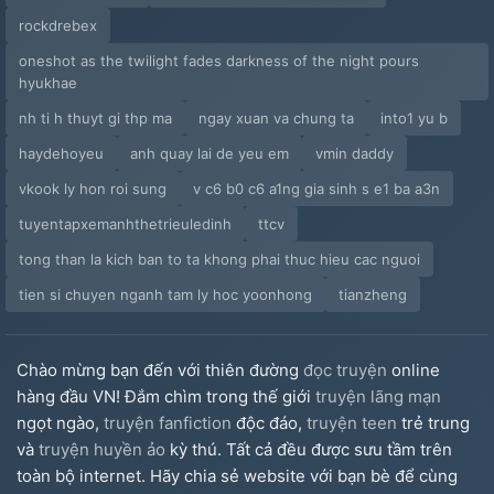
rockdrebex
oneshot as the twilight fades darkness of the night pours
hyukhae
nh ti h thuyt gi thp ma
ngay xuan va chung ta
into1 yu b
haydehoyeu
anh quay lai de yeu em
vmin daddy
vkook ly hon roi sung
v c6 b0 c6 a1ng gia sinh s e1 ba a3n
tuyentapxemanhthetrieuledinh
ttcv
tong than la kich ban to ta khong phai thuc hieu cac nguoi
tien si chuyen nganh tam ly hoc yoonhong
tianzheng
Chào mừng bạn đến với thiên đường
đọc truyện
online
hàng đầu VN! Đắm chìm trong thế giới
truyện lãng mạn
ngọt ngào,
truyện fanfiction
độc đáo,
truyện teen
trẻ trung
và
truyện huyền ảo
kỳ thú. Tất cả đều được sưu tầm trên
toàn bộ internet. Hãy chia sẻ website với bạn bè để cùng