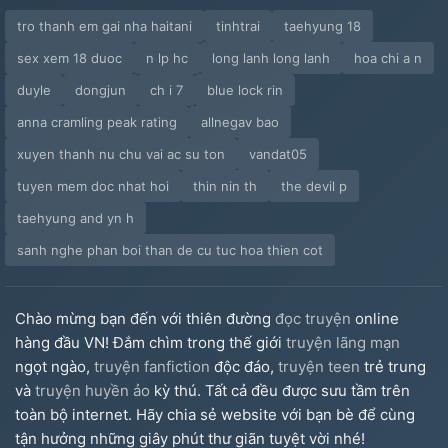
tro thanh em gai nha haitani
tinhtrai
taehyung 18
sex xem 18 duoc
n lp hc
long lanh long lanh
hoa chi a n
duyle
dongjun
ch i 7
blue lock rin
anna cramling peak rating
allnegav bao
xuyen thanh nu chu vai ac su ton
vandat05
tuyen mem doc nhat hoi
thin nin th
the devil p
taehyung and yn h
sanh nghe phan boi than de cu tuc hoa thien cot
Chào mừng bạn đến với thiên đường
đọc truyện
online
hàng đầu VN! Đắm chìm trong thế giới
truyện lãng mạn
ngọt ngào,
truyện fanfiction
độc đáo,
truyện teen
trẻ trung
và
truyện huyền ảo
kỳ thú. Tất cả đều được sưu tầm trên
toàn bộ internet. Hãy chia sẻ website với bạn bè để cùng
tận hưởng những giây phút thư giãn tuyệt vời nhé!