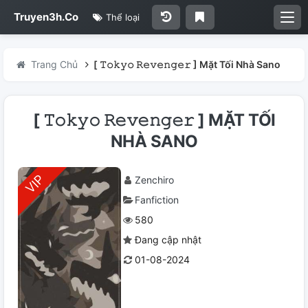
Truyen3h.Co
Thể loại
Trang Chủ
[ 𝚃𝚘𝚔𝚢𝚘 𝚁𝚎𝚟𝚎𝚗𝚐𝚎𝚛 ] Mặt Tối Nhà Sano
[ 𝚃𝚘𝚔𝚢𝚘 𝚁𝚎𝚟𝚎𝚗𝚐𝚎𝚛 ] MẶT TỐI
NHÀ SANO
Zenchiro
Fanfiction
580
Đang cập nhật
01-08-2024