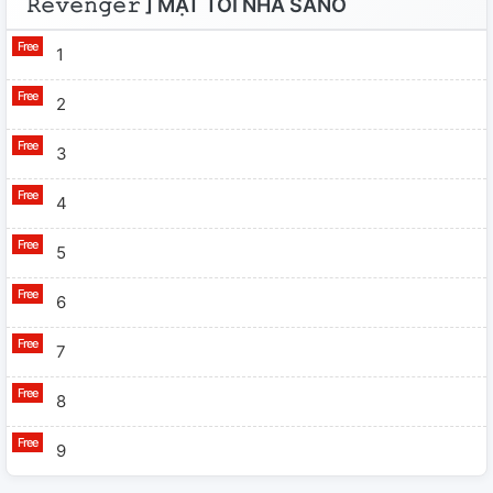
𝚁𝚎𝚟𝚎𝚗𝚐𝚎𝚛 ] MẶT TỐI NHÀ SANO
1
2
3
4
5
6
7
8
9