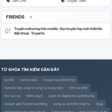
Tâm Linh
Truyện Teen
FRIENDS
Truyện online hay trên mobile - Đọc truyện hay mới nhất trên
điện thoại - Truyen1s
TỪ KHÓA TÌM KIẾM GẦN ĐÂY
yun08
yum si wan
truyen cua chinh toi
transfic ban x ba vi cong tu cung mon
tinh ca chet
tho tuc np
tbhk react
suite of diaphonic symphonia
soojun aob forced wedding
song tu va trinh nhat tu
slug
oneshot hai ke ngoc jijung
nannoxreader
mot vai dieu ve to