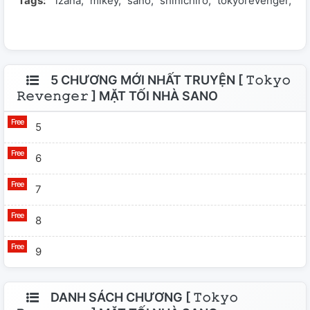
Tags:
izana
mikey
sano
shinichiro
tokyorevenger
tr
5 CHƯƠNG MỚI NHẤT TRUYỆN [ 𝚃𝚘𝚔𝚢𝚘
𝚁𝚎𝚟𝚎𝚗𝚐𝚎𝚛 ] MẶT TỐI NHÀ SANO
5
6
7
8
9
DANH SÁCH CHƯƠNG [ 𝚃𝚘𝚔𝚢𝚘