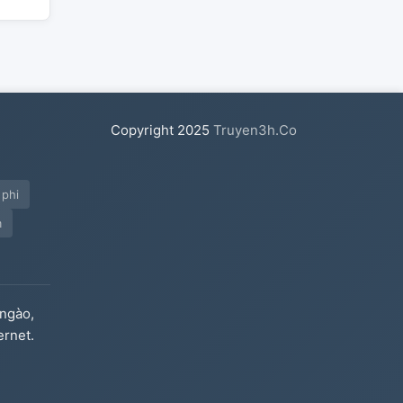
Copyright
2025
Truyen3h.Co
 phi
m
ngào,
ernet.