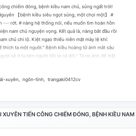
công chiếm đóng, bệnh kiều nam chủ, sủng ngất trời!
Nguyên 【bệnh kiều siêu ngọt sủng, một chọi một】 #
 ····· rớt. # nàng hệ thống nói, nếu muốn tìm hoàn hồn
hiện nam chủ nguyện vọng. Kết quả là, nàng bắt đầu rồi
nam chủ chi lộ. Kiệt ngạo thiếu niên mặt mày lệ khí:
ể thích ta một người." Bệnh kiều hoàng tử ánh mắt sâu
ngươi sẽ ở ta bên người bồi ta cả đời." Tà mị ảnh đế mắt
: "Tiểu Tô Yên, lại đây làm ta thân thân." Tô Yên rối
 muốn tìm về chính mình thần cách mà thôi, như thế
ái-xuyên
ngôn-tình
trangaki0412cv
n lên? ···· nhìn trước mặt nam nhân tầm mắt không
c sửa lại khẩu, là là là, đều là vì ngươi, thích nhất ngươi!
là huyết, từng bước tới gần, lẩm bẩm: "Ngươi đã nói,
n người, vĩnh viễn đều sẽ không rời đi." Tô Yên nhẹ
ảo, đều nghe ngươi, ta trước đem này huyết sát sát,
 XUYÊN TIẾN CÔNG CHIẾM ĐÓNG, BỆNH KIỀU NAM
 khác??"