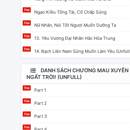
Ngạo Kiều Tổng Tài, Cố Chấp Sủng
Nữ Nhân, Nói Tốt Ngươi Muốn Dưỡng Ta
13. Yêu Vương Đại Nhân Hắc Hóa Trung
14. Bạch Liên Nam Sủng Muốn Làm Yêu (Unful
DANH SÁCH CHƯƠNG MAU XUYÊN T
NGẤT TRỜI! (UNFULL)
Part 1
Part 2
Part 3
Part 4.