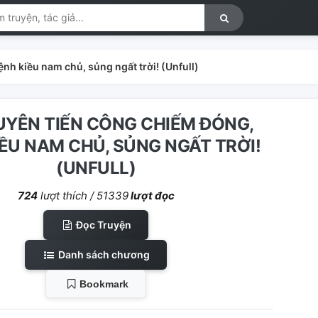
nh kiều nam chủ, sủng ngất trời! (Unfull)
YÊN TIẾN CÔNG CHIẾM ĐÓNG,
ỀU NAM CHỦ, SỦNG NGẤT TRỜI!
(UNFULL)
724
lượt thích /
51339
lượt đọc
Đọc Truyện
Danh sách chương
Bookmark