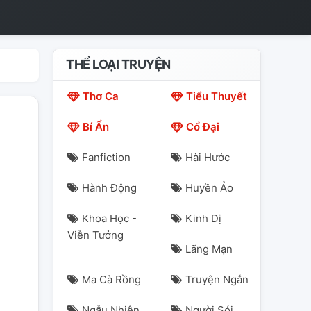
THỂ LOẠI TRUYỆN
Thơ Ca
Tiểu Thuyết
Bí Ẩn
Cổ Đại
Fanfiction
Hài Hước
Hành Động
Huyền Ảo
Khoa Học -
Kinh Dị
Viễn Tưởng
Lãng Mạn
Ma Cà Rồng
Truyện Ngắn
Ngẫu Nhiên
Người Sói