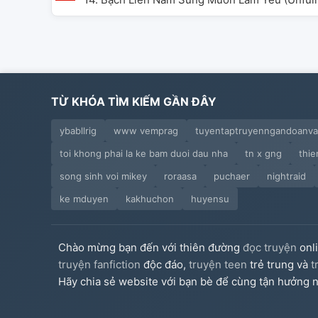
TỪ KHÓA TÌM KIẾM GẦN ĐÂY
ybabllrig
www vemprag
tuyentaptruyenngandoanv
toi khong phai la ke bam duoi dau nha
tn x gng
thie
song sinh voi mikey
roraasa
puchaer
nightraid
ke mduyen
kakhuchon
huyensu
Chào mừng bạn đến với thiên đường
đọc truyện
onl
truyện fanfiction
độc đáo,
truyện teen
trẻ trung và
t
Hãy chia sẻ website với bạn bè để cùng tận hưởng n