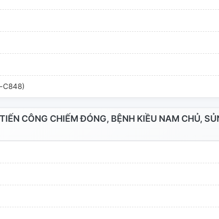
l-C848)
IẾN CÔNG CHIẾM ĐÓNG, BỆNH KIỀU NAM CHỦ, S