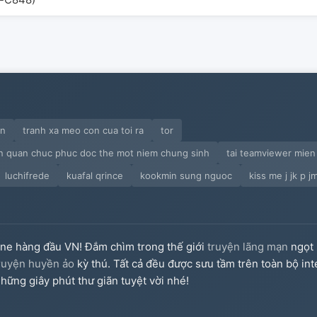
an
tranh xa meo con cua toi ra
tor
n quan chuc phuc doc the mot niem chung sinh
tai teamviewer mien
luchifrede
kuafal qrince
kookmin sung nguoc
kiss me j jk p j
ine hàng đầu VN! Đắm chìm trong thế giới
truyện lãng mạn
ngọt 
ruyện huyền ảo
kỳ thú. Tất cả đều được sưu tầm trên toàn bộ int
hững giây phút thư giãn tuyệt vời nhé!