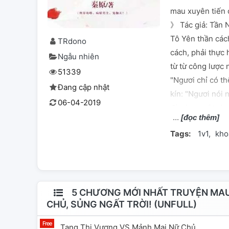
mau xuyên tiến 
》 Tác giả: Tần 
Tô Yên thần cách
TRdono
cách, phải thực 
Ngẫu nhiên
từ từ công lược 
51339
"Ngươi chỉ có th
Đang cập nhật
kín: "Ngươi nói 
06-04-2019
đào hoa một chọn
[đọc thêm]
rắm, nàng chỉ là
Tags:
1v1
kho
nào còn cấp quấ
thích hợp, lập tứ
Nam chủ đầy tay 
sẽ lưu tại ta bê
hống: "Hảo hảo h
5 CHƯƠNG MỚI NHẤT TRUYỆN MAU
CHỦ, SỦNG NGẤT TRỜI! (UNFULL)
đừng dọa người
Tang Thi Vương VS Mảnh Mai Nữ Chủ