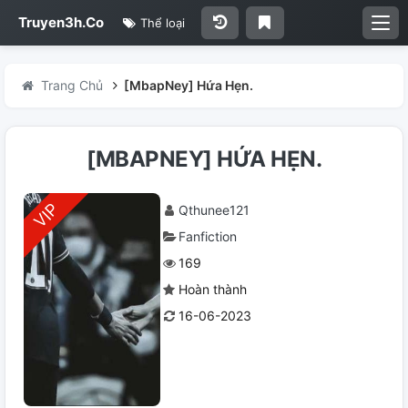
Truyen3h.Co
Thể loại
Trang Chủ
[MbapNey] Hứa Hẹn.
[MBAPNEY] HỨA HẸN.
Qthunee121
Fanfiction
169
Hoàn thành
16-06-2023