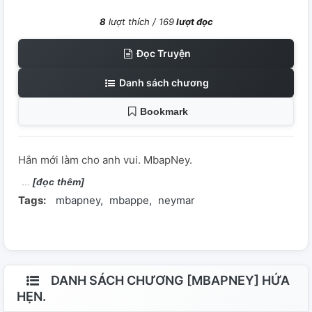
8
lượt thích /
169
lượt đọc
Đọc Truyện
Danh sách chương
Bookmark
Hắn mới làm cho anh vui. MbapNey.
[đọc thêm]
Tags:
mbapney
mbappe
neymar
DANH SÁCH CHƯƠNG [MBAPNEY] HỨA
HẸN.