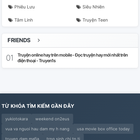
Phiêu Lưu
Siêu Nhiên
Tâm Linh
Truyện Teen
FRIENDS
Truyện online hay trên mobile - Đọc truyện hay mới nhất trên
điện thoại - Truyen1s
TỪ KHÓA TÌM KIẾM GẦN ĐÂY
yukiotokara
weekend on2eus
vua va nguoi hau dam my h nang
usa movie box office today
truyen dam mafia
trng sinh chi tn ti