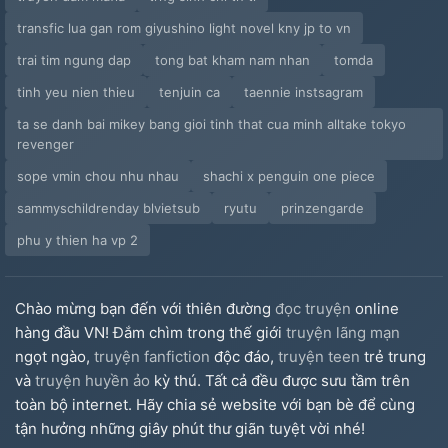
transfic lua gan rom giyushino light novel kny jp to vn
trai tim ngung dap
tong bat kham nam nhan
tomda
tinh yeu nien thieu
tenjuin ca
taennie instsagram
ta se danh bai mikey bang gioi tinh that cua minh alltake tokyo
revenger
sope vmin chou nhu nhau
shachi x penguin one piece
sammyschildrenday blvietsub
ryutu
prinzengarde
phu y thien ha vp 2
Chào mừng bạn đến với thiên đường
đọc truyện
online
hàng đầu VN! Đắm chìm trong thế giới
truyện lãng mạn
ngọt ngào,
truyện fanfiction
độc đáo,
truyện teen
trẻ trung
và
truyện huyền ảo
kỳ thú. Tất cả đều được sưu tầm trên
toàn bộ internet. Hãy chia sẻ website với bạn bè để cùng
tận hưởng những giây phút thư giãn tuyệt vời nhé!