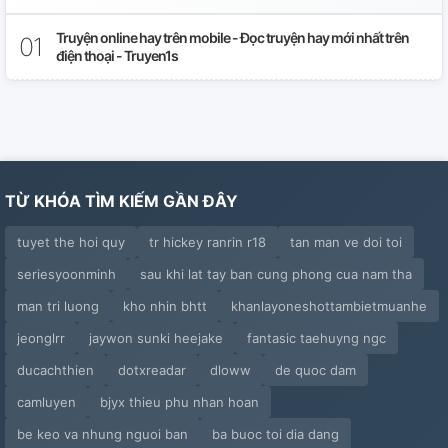
Truyện online hay trên mobile - Đọc truyện hay mới nhất trên
điện thoại - Truyen1s
TỪ KHÓA TÌM KIẾM GẦN ĐÂY
tuyet the hoi quy
tr hickey ranrin r18
tan man ve doi toi
seriesyoonminh
sau khi lat tay ban cung phong cua nam tha
man tri luong
kho nhin bhtt
khanlayoneshottambietmuanhe
jeonglrr
jaywon sunki heejake
fantasic taehuyng ngc
ducachthien
dotxreadar
dloww
de quoc dam
camluyen
bjyx thieu phu nhan hoan
be keo va nhung nguoi ban
ba buoc toi dia dang