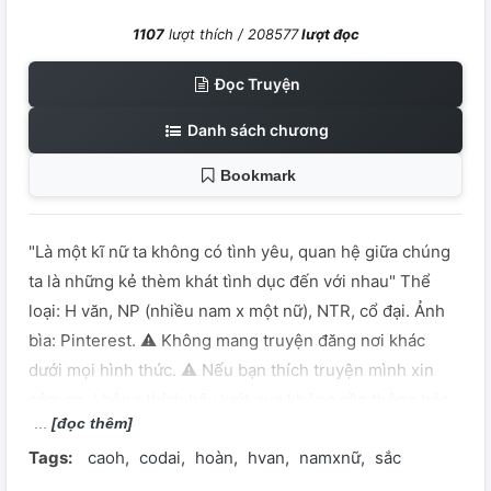
1107
lượt thích /
208577
lượt đọc
Đọc Truyện
Danh sách chương
Bookmark
"Là một kĩ nữ ta không có tình yêu, quan hệ giữa chúng
ta là những kẻ thèm khát tình dục đến với nhau" Thể
loại: H văn, NP (nhiều nam x một nữ), NTR, cổ đại. Ảnh
bìa: Pinterest. ⚠️ Không mang truyện đăng nơi khác
dưới mọi hình thức. ⚠️ Nếu bạn thích truyện mình xin
cảm ơn, không thích hãy lướt qua không cần thông báo.
[đọc thêm]
Tags:
caoh
codai
hoàn
hvan
namxnữ
sắc