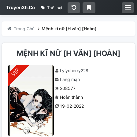
Truyen3h.Co
Thể loại
Trang Chủ
Mệnh kĩ nữ [H văn] [Hoàn]
MỆNH KĨ NỮ [H VĂN] [HOÀN]
Lylycherry228
Lãng mạn
208577
Hoàn thành
19-02-2022