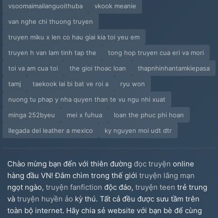
vsoomaimailanguoithuba
vkook meanie
van nghe chi thuong truyen
truyen miku x len co hau giai kia toi yeu em
truyen h van lam tinh tap the
tong hop truyen cua eri va mori
toi va am cua toi
the gioi thoac loan
thapnhinhantamkiepasa
tamj
taekook lai bi bat ve roi a
ryu won
nuong tu phap y nha quyen than te vu ngu nhi xuat
minga 252byeu
mei x fuhua
loan the phuc phi hoan
llegada del leather a mexico
ky nguyen moi udt dtr
Chào mừng bạn đến với thiên đường
đọc truyện
online
hàng đầu VN! Đắm chìm trong thế giới
truyện lãng mạn
ngọt ngào,
truyện fanfiction
độc đáo,
truyện teen
trẻ trung
và
truyện huyền ảo
kỳ thú. Tất cả đều được sưu tầm trên
toàn bộ internet. Hãy chia sẻ website với bạn bè để cùng