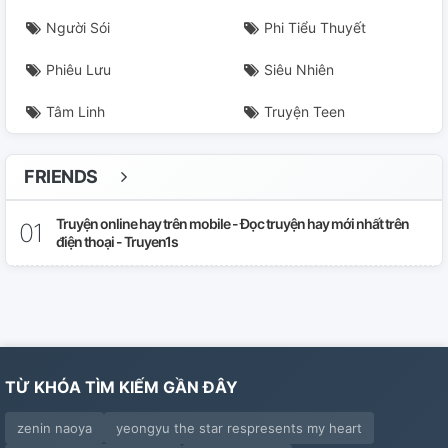
Người Sói
Phi Tiểu Thuyết
Phiêu Lưu
Siêu Nhiên
Tâm Linh
Truyện Teen
FRIENDS
Truyện online hay trên mobile - Đọc truyện hay mới nhất trên
điện thoại - Truyen1s
TỪ KHÓA TÌM KIẾM GẦN ĐÂY
zenin naoya
yeongyu the star respresents my heart