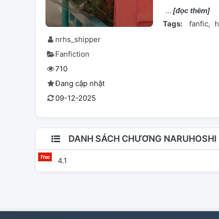
[đọc thêm]
Tags:
fanfic
h
nrhs_shipper
Fanfiction
710
Đang cập nhật
09-12-2025
DANH SÁCH CHƯƠNG NARUHOSHI ||
4.1