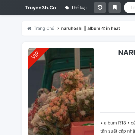
Truyen3h.Co
Thể loại
Trang Chủ
naruhoshi || album 4: in heat
NARU
• album R18 • c
tần suất cập nh