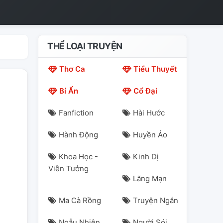
THỂ LOẠI TRUYỆN
Thơ Ca
Tiểu Thuyết
Bí Ẩn
Cổ Đại
Fanfiction
Hài Hước
Hành Động
Huyền Ảo
Khoa Học -
Kinh Dị
Viễn Tưởng
Lãng Mạn
Ma Cà Rồng
Truyện Ngắn
Ngẫu Nhiên
Người Sói