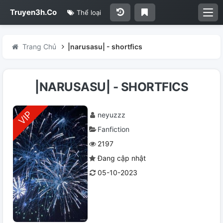
Truyen3h.Co
Thể loại
Trang Chủ
|narusasu| - shortfics
|NARUSASU| - SHORTFICS
neyuzzz
Fanfiction
2197
Đang cập nhật
05-10-2023