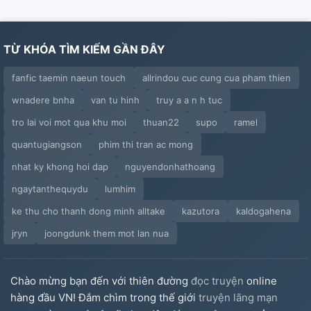
TỪ KHÓA TÌM KIẾM GẦN ĐÂY
fanfic taemin naeun touch
allrindou cuc cung cua pham thien
wnadere bnha
van tu hinh
truy a a n h tuc
tro lai voi mot qua khu moi
thuan22
supo
ramel
quantugiangson
phim thi tran ac mong
nhat ky khong hoi dap
nguyendonhathoang
ngaytanthequydu
lumhim
ke thu cho thanh dong minh alltake
kazutora
kaldogahena
jryn
joongdunk them mot lan nua
Chào mừng bạn đến với thiên đường
đọc truyện
online
hàng đầu VN! Đắm chìm trong thế giới
truyện lãng mạn