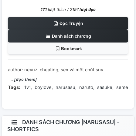
171
lượt thích /
2197
lượt đọc
Đọc Truyện
Danh sách chương
Bookmark
author: neyuz. cheating, sex và một chút suy.
[đọc thêm]
Tags:
1v1
boylove
narusasu
naruto
sasuke
seme
s
DANH SÁCH CHƯƠNG |NARUSASU| -
SHORTFICS