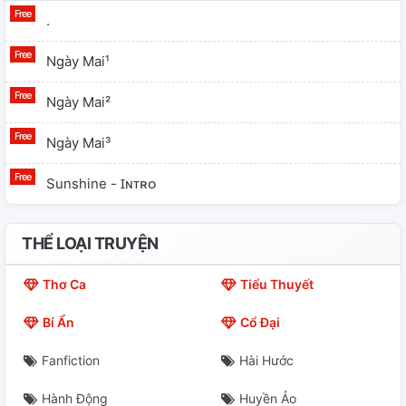
.
Ngày Mai¹
Ngày Mai²
Ngày Mai³
Sunshine - Ɪɴᴛʀᴏ
THỂ LOẠI TRUYỆN
Thơ Ca
Tiểu Thuyết
Bí Ẩn
Cổ Đại
Fanfiction
Hài Hước
Hành Động
Huyền Ảo