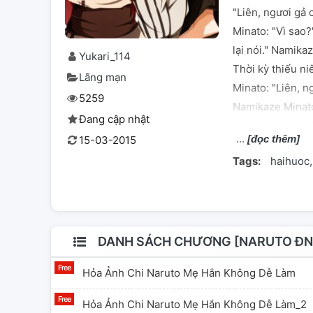
"Liên, ngươi gả 
Minato: "Vì sao?
lại nói." Namikaz
Yukari_114
Thời kỳ thiếu n
Lãng mạn
Minato: "Liên, n
5259
Namikaze Minato
Đang cập nhật
phụ." Namikaze M
[đọc thêm]
15-03-2015
sau, Namikaze M
Tags:
haihuoc
ngươi gả cho ta 
lúc cắt đứt: "Li
Liên hơi gồ lên 
tiểu bánh bao đề
Lục Đạo Liên: ". 
DANH SÁCH CHƯƠNG [NARUTO ĐN]
muội muội Lục Đ
Hỏa Ảnh Chi Naruto Mẹ Hắn Không Dễ Làm
người của là Nam
Đạo Hài. Thích 
Hỏa Ảnh Chi Naruto Mẹ Hắn Không Dễ Làm_2