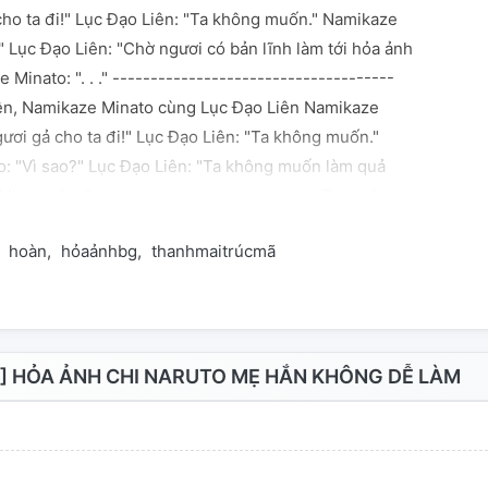
cho ta đi!" Lục Đạo Liên: "Ta không muốn." Namikaze
" Lục Đạo Liên: "Chờ ngươi có bản lĩnh làm tới hỏa ảnh
e Minato: ". . ." -------------------------------------
iên, Namikaze Minato cùng Lục Đạo Liên Namikaze
gươi gả cho ta đi!" Lục Đạo Liên: "Ta không muốn."
: "Vì sao?" Lục Đạo Liên: "Ta không muốn làm quả
inato: ". . ." ----------------------------- Tam năm
inato cùng Lục Đạo Liên Namikaze Minato: "Liên,
hoàn
hỏaảnhbg
thanhmaitrúcmã
đi." Lục Đạo Liên: "Ta không. . ." Namikaze Minato đúng
ên, ngươi không có lựa chọn khác." Hắn sờ sờ Lục Đạo
cái bụng, ôn nhu cười nói: "Ngươi xem, chúng ta liền
u có. Liên, trừ ta ngươi còn có thể gả cho người nào?"
. ." Nhất câu văn ngôn giới thiệu vắn tắt: Lục Đạo Hài
 HỎA ẢNH CHI NARUTO MẸ HẮN KHÔNG DỄ LÀM
ạo Liên xuyên thành Uzumaki Kushina. Tối đòi phiền
ikaze Minato, thích nhất người là ca ca của nàng Lục
Shikamaru vô pháp xuyên đắc quá sớm, muốn rời xa