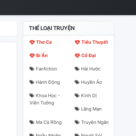
THỂ LOẠI TRUYỆN
Thơ Ca
Tiểu Thuyết
Bí Ẩn
Cổ Đại
Fanfiction
Hài Hước
Hành Động
Huyền Ảo
Khoa Học -
Kinh Dị
Viễn Tưởng
Lãng Mạn
Ma Cà Rồng
Truyện Ngắn
Ngẫu Nhiên
Người Sói