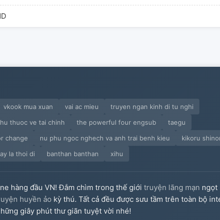
ết quả bị Namikaze Minato quải về nhà làm Naruto mẹ
ất điểm giới thiệu vắn tắt: Naruto Na ba Na mẹ nhất
ND
ày văn nhẹ nhõm hướng, nữ chủ trái thơm muội tử tính
ung nhị, không tan vỡ không nhỏ bạch không thánh mẫu
không củi mục, bởi Tứ Đại ống văn hơn phân nửa là BE
y, ta nghĩ cấp Tứ Đại ống nhất một HE mỹ mãn kết quả.
Hỏa ảnh xuyên qua thời không
vkook mua xuan
vai ac mieu
truyen ngan kinh di tu nghi
hu thuoc ve tai chinh
the powerful four engsub
taegu
or change
nu phu ngoc nghech va anh trai benh kieu
kikoru shino
y la thoi di
banthan banthan
xihu
ine hàng đầu VN! Đắm chìm trong thế giới
truyện lãng mạn
ngọt 
ruyện huyền ảo
kỳ thú. Tất cả đều được sưu tầm trên toàn bộ int
hững giây phút thư giãn tuyệt vời nhé!