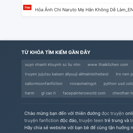
Naruto ba hắn k
hắn. Đáng yêu nh
Hỏa Ảnh Chi Naruto Mẹ Hắn Không Dễ Làm_E
gia thân. PS: N
cách có chút tr
không vạn năng 
phần cuối, vì vậ
Nội dung nhãn: 
TỪ KHÓA TÌM KIẾM GẦN ĐÂY
xuyn nhanh khuynh sc liu nhn
www thaikitchen com
truyen jujutsu kaisen allyuuji allmainisthebest
tro nen p
sailormoonfanfiction
roivaomatngot
python usd col
harm
gl cao h
facepaintersworld com
cheolhan ha
Chào mừng bạn đến với thiên đường
đọc truyện
onl
truyện fanfiction
độc đáo,
truyện teen
trẻ trung và
t
Hãy chia sẻ website với bạn bè để cùng tận hưởng n