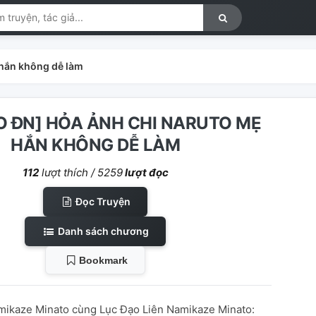
 hắn không dễ làm
 ĐN] HỎA ẢNH CHI NARUTO MẸ
HẮN KHÔNG DỄ LÀM
112
lượt thích /
5259
lượt đọc
Đọc Truyện
Danh sách chương
Bookmark
amikaze Minato cùng Lục Đạo Liên Namikaze Minato: