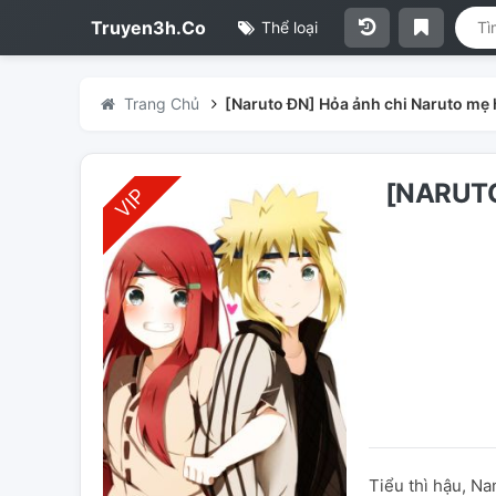
Truyen3h.Co
Thể loại
Trang Chủ
[Naruto ĐN] Hỏa ảnh chi Naruto mẹ
[NARUTO
Tiểu thì hậu, N