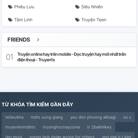
Phiêu Lưu
Siêu Nhiên
Tâm Linh
Truyện Teen
FRIENDS
Truyện online hay trên mobile - Đọc truyện hay mới nhất trên
điện thoại - Truyen1s
TỪ KHÓA TÌM KIẾM GẦN ĐÂY
tetieukha
mdts sung giang
yeu don phuong allisagi
xo c
truyenkinhdibts
truonghocnaycoma
tr 2ballmikey
tep muoi
songs bob dylan wrote for others
sng mai h t kim