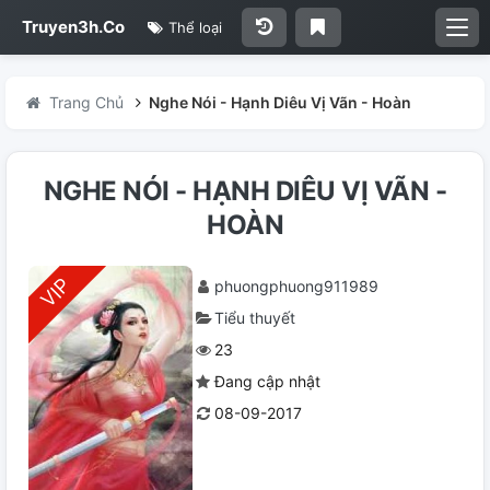
Truyen3h.Co
Thể loại
Trang Chủ
Nghe Nói - Hạnh Diêu Vị Vãn - Hoàn
NGHE NÓI - HẠNH DIÊU VỊ VÃN -
HOÀN
phuongphuong911989
Tiểu thuyết
23
Đang cập nhật
08-09-2017