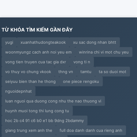
TỪ KHÓA TÌM KIẾM GẦN ĐÂY
yugi
xuanhathudongteakook
xu sac dong nhan bhtt
woonmyungz cach anh noi yeu em
winrina chi vi mot chu yeu
vong tien truyen cua tac gia dxr
vong ti n
vo thuy vo chung vkook
thng vn
tamtu
ta so duoi mot
seiyuu bien than he thong
one piece rengoku
nguoidepnhat
luan nguoi qua duong cong nhu the nao thuong vi
huynh muoi tong thi lung cong tu
hoc 2b c4 91 c6 b0 e1 bb 9dng 2bdammy
giang trung xem anh the
full doa danh danh cua rieng anh