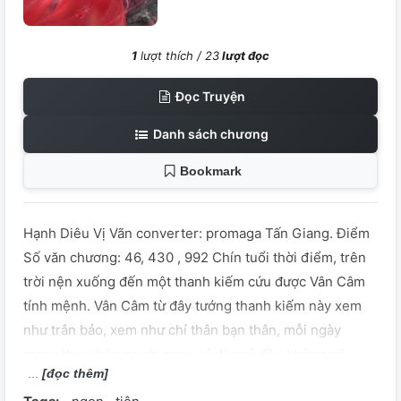
1
lượt thích /
23
lượt đọc
Đọc Truyện
Danh sách chương
Bookmark
Hạnh Diêu Vị Vãn converter: promaga Tấn Giang. Điểm
Số văn chương: 46, 430 , 992 Chín tuổi thời điểm, trên
trời nện xuống đến một thanh kiếm cứu được Vân Câm
tính mệnh. Vân Câm từ đây tướng thanh kiếm này xem
như trân bảo, xem như chí thân bạn thân, mỗi ngày
mang theo trên người ngay cả đi ngủ đều không nỡ
[đọc thêm]
buông tay. Thẳng đến có một ngày, nàng nghe nói thanh