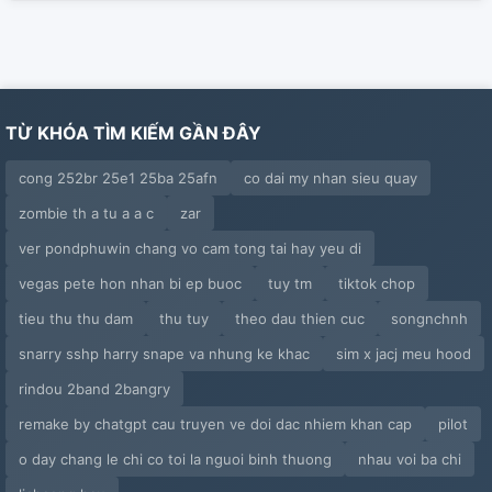
TỪ KHÓA TÌM KIẾM GẦN ĐÂY
cong 252br 25e1 25ba 25afn
co dai my nhan sieu quay
zombie th a tu a a c
zar
ver pondphuwin chang vo cam tong tai hay yeu di
vegas pete hon nhan bi ep buoc
tuy tm
tiktok chop
tieu thu thu dam
thu tuy
theo dau thien cuc
songnchnh
snarry sshp harry snape va nhung ke khac
sim x jacj meu hood
rindou 2band 2bangry
remake by chatgpt cau truyen ve doi dac nhiem khan cap
pilot
o day chang le chi co toi la nguoi binh thuong
nhau voi ba chi