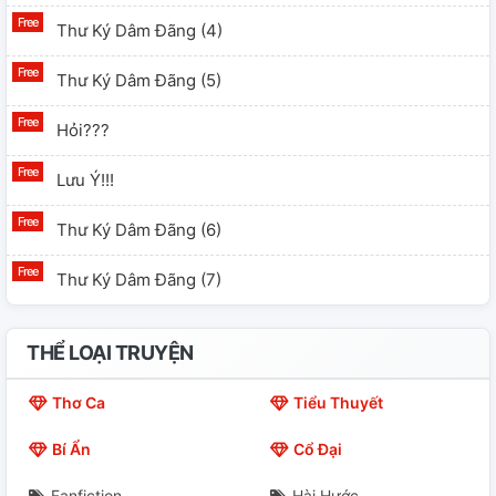
Thư Ký Dâm Đãng (4)
Thư Ký Dâm Đãng (5)
Hỏi???
Lưu Ý!!!
Thư Ký Dâm Đãng (6)
Thư Ký Dâm Đãng (7)
THỂ LOẠI TRUYỆN
Thơ Ca
Tiểu Thuyết
Bí Ẩn
Cổ Đại
Fanfiction
Hài Hước