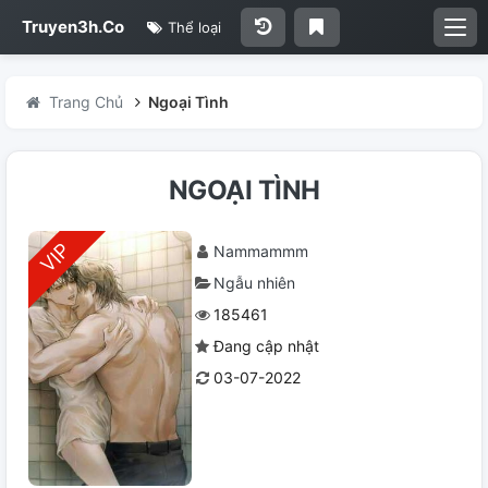
Truyen3h.Co
Thể loại
Trang Chủ
Ngoại Tình
NGOẠI TÌNH
Nammammm
Ngẫu nhiên
185461
Đang cập nhật
03-07-2022