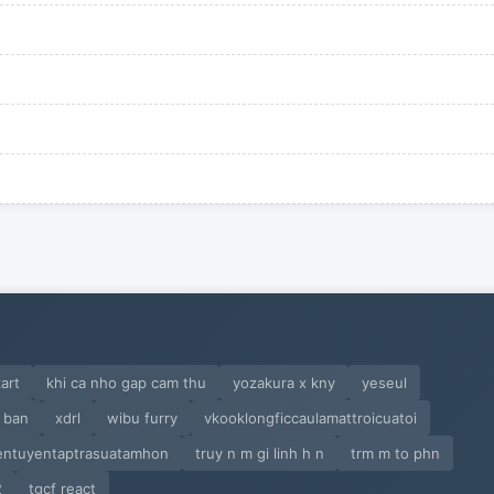
art
khi ca nho gap cam thu
yozakura x kny
yeseul
 ban
xdrl
wibu furry
vkooklongficcaulamattroicuatoi
entuyentaptrasuatamhon
truy n m gi linh h n
trm m to phn
2
tgcf react