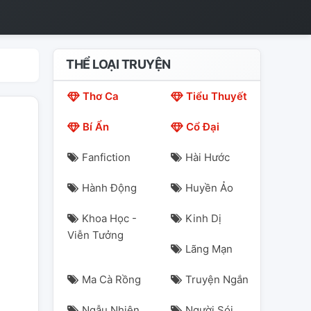
THỂ LOẠI TRUYỆN
Thơ Ca
Tiểu Thuyết
Bí Ẩn
Cổ Đại
Fanfiction
Hài Hước
Hành Động
Huyền Ảo
Khoa Học -
Kinh Dị
Viễn Tưởng
Lãng Mạn
Ma Cà Rồng
Truyện Ngắn
Ngẫu Nhiên
Người Sói