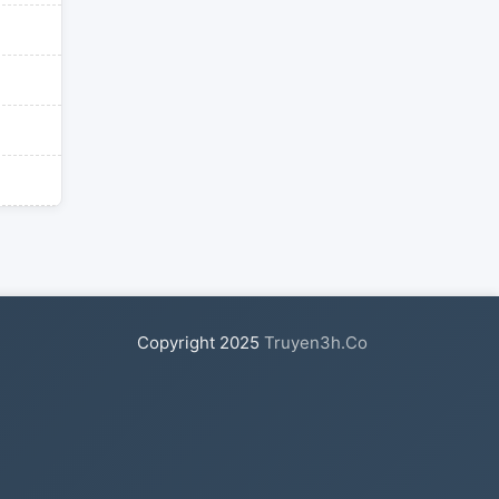
Copyright
2025
Truyen3h.Co