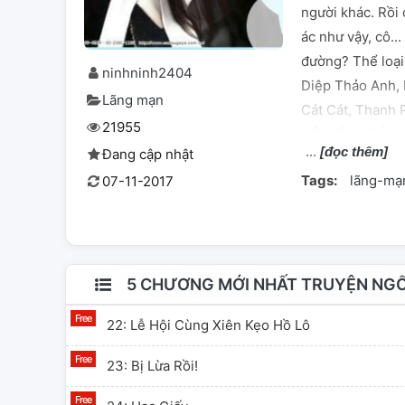
người khác. Rồi
ác như vậy, cô.
đường? Thể loại
ninhninh2404
Diệp Thảo Anh, 
Lãng mạn
Cát Cát, Thanh
21955
YẾU TÌNH CẢM,
[đọc thêm]
Đang cập nhật
AI DỊ ỨNG XIN 
Tags:
lãng-mạ
07-11-2017
5 CHƯƠNG MỚI NHẤT TRUYỆN NGỐ
22: Lễ Hội Cùng Xiên Kẹo Hồ Lô
23: Bị Lừa Rồi!