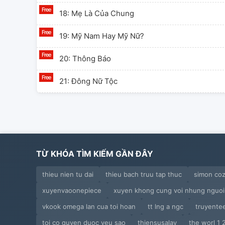
18: Mẹ Là Của Chung
19: Mỹ Nam Hay Mỹ Nữ?
20: Thông Báo
21: Đông Nữ Tộc
22: Lễ Hội Cùng Xiên Kẹo Hồ Lô
23: Bị Lừa Rồi!
24: Hạc Giấy
TỪ KHÓA TÌM KIẾM GẦN ĐÂY
25: Tìm Vật Đính Ước
thieu nien tu dai
thieu bach truu tap thuc
simon coz
xuyenvaoonepiece
xuyen khong cung voi nhung nguoi
26: Thanh Phong
vkook omega lan cua toi hoan
tt lng a ngc
truyente
toi co quyen duoc yeu sao
thiensusalay
the worl 1 