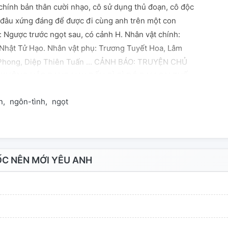
 chính bản thân cười nhạo, cô sử dụng thủ đoạn, cô độc
.. đâu xứng đáng để được đi cùng anh trên một con
: Ngược trước ngọt sau, có cảnh H. Nhân vật chính:
Nhật Tử Hạo. Nhân vật phụ: Trương Tuyết Hoa, Lâm
 Phong, Diệp Thiên Tuấn ... CẢNH BÁO: TRUYỆN CHỦ
 KHÔNG HẮC BANG HAY ĐẤU GÌ GÌ ĐÓ ĐẠI LOẠI THẾ.
MỜI ĐI CHỖ KHÁC.
n
ngôn-tình
ngọt
C NÊN MỚI YÊU ANH