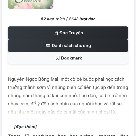
82
lượt thích /
8648
lượt đọc
Đọc Truyện
Danh sách chương
Bookmark
Nguyễn Ngọc Bông Mai, một cô bé buộc phải học cách
trưởng thành sớm vì những biến cố liên tục ập đến trong
những năm tháng từ khi còn nhỏ. Lâu dần, cô bé trở nên
nhạy cảm, để ý đến ánh nhìn của người khác và rất sợ
nếu như một ngày nào đó bí mật của mình bị bại lộ.
Hoàng Minh Lâm, cậu bạn cùng lớp có gương mặt và
[đọc thêm]
hình bóng rất giống với người từng tổn thương và phản