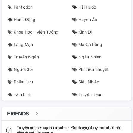
Fanfiction
Hài Hước
Hành Động
Huyền Ảo
Khoa Học - Viễn Tưởng
Kinh Dị
Lãng Mạn
Ma Cà Rồng
Truyện Ngắn
Ngẫu Nhiên
Người Sói
Phi Tiểu Thuyết
Phiêu Lưu
Siêu Nhiên
Tâm Linh
Truyện Teen
FRIENDS
Truyện online hay trên mobile - Đọc truyện hay mới nhất trên
điện thoại - Truyen1s