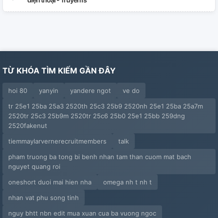
TỪ KHÓA TÌM KIẾM GẦN ĐÂY
hoi 80
yanyin
yandere ngot
ve do
tr 25e1 25ba 25a3 2520th 25c3 25b9 2520nh 25e1 25ba 25a7m
2520tr 25c3 25b9m 2520tr 25c6 25b0 25e1 25bb 259dng
2520fakenut
tiemmaylarvernerecruitmembers
talk
pham truong ba tong bi benh nhan tam than cuom mat bach
nguyet quang roi
oneshort duoi mai hien nha
omega nh t nh t
nhan vat phu song tinh
nguy bhtt nbn edit mua xuan cua ba vuong ngoc