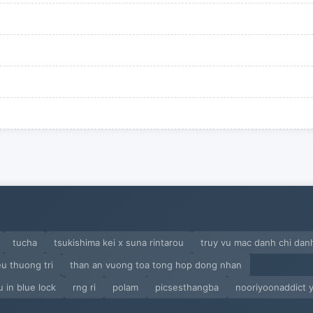
tucha
tsukishima kei x suna rintarou
truy vu mac danh chi dan
eu thuong tri
than an vuong toa tong hop dong nhan
u in blue lock
rng ri
polam
picsesthangba
nooriyoonaddict y