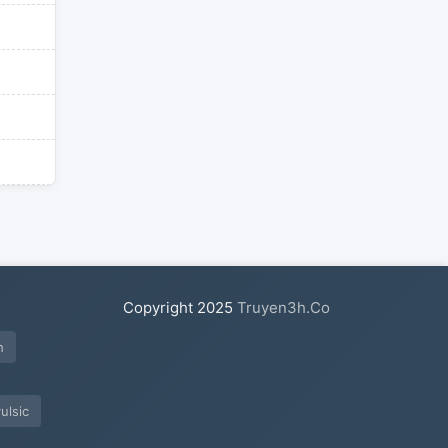
Copyright
2025
Truyen3h.Co
h
ulsic