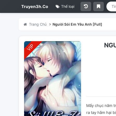
Truyen3h.Co
Thể loại
Trang Chủ
Người Sói Em Yêu Anh [Full]
NGƯ
Mấy chục năm tr
ra tay hãm hại b