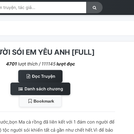
ỜI SÓI EM YÊU ANH [FULL]
4701
lượt thích /
111145
lượt đọc
Đọc Truyện
Danh sách chương
Bookmark
ước,bọn Ma cà rồng đã liên kết với 1 đám con người để
ộ tộc người sói khiến tất cả gần như chết hết.Vì để bảo