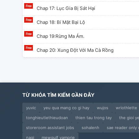
Chap 17: Lục Gia Bị Sát Hại
Chap 18: Bí Mật Bại Lộ
Chap 19:Rừng Ma Ám.
Chap 20: Xung Đột Với Ma Cà Rồng
Chap 21: Nhớ Lại..
Chap 22: Mâu Thuẫn Làm Rõ
Chap 23
TỪ KHÓA TÌM KIẾM GẦN ĐÂY
Chap 24
yuvic
yeu qua mang co gi hay
wujos
wriothlette
tonghieutiethieudoan
thien tau trong tay
the gioi y
Chap 25
storeroom assistant jobs
sohalenh
sae reader only 
Chap 26
nagi
mewgulf vamprie