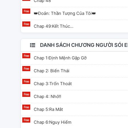
Chap 48
👑Đoản: Thần Tượng Của Tôi👑
Chap 49:Kết Thúc...
DANH SÁCH CHƯƠNG NGƯỜI SÓI EM
Chap 1:Định Mệnh Gặp Gỡ
Chap 2: Biến Thái
Chap 3:Trốn Thoát
Chap 4: Nhớ!!
Chap 5:Ra Mắt
Chap 6:Nguy Hiểm