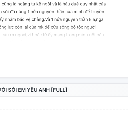
, cũng là hoàng tử kế ngôi và là hậu duệ duy nhất của
a sói đã dùng 1 nửa nguyên thần của mình để truyền
 ấy nhằm bảo vệ chàng.Và 1 nửa nguyên thần kia,ngài
ông lực còn lại của mk để cứu sống bộ tộc người
 cứu ra ngoài,vị hoác tử ấy mang trong mình nỗi oán
 lớn lên,nỗi oán hận ấy càng lớn dần và khiến vị hoàng
càng cay độc hơn. Về sau,vị hoàng tử ấy đã yêu 1 cô
u sâu đậm... Nhưng...Thật không ngờ đó lại là con gái
g với ma cà rồng giết hại bộ tộc người sói. • • • • • •
 của họ sẽ đi đâu về đâu? Cuối cùng họ có về với nhau
oán hận của vị hoàng tử người sói ấy sẽ trả bằng cách
iêu gian truân họ trở về Vương Quốc Thần Bí. Sự thật
I SÓI EM YÊU ANH [FULL]
 Tiểu Hi được mở ra. ..... #Thể Loại: Hiện đại xen lẫn
 sói.