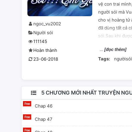
vệ con trai mình
người sói mà Vu
cho vị hoàng tử
ngoc_vu2002
đã dùng tất cả c
Người sói
sói.Sau khi được
111145
hận từ nhỏ. Càng
[đọc thêm]
Hoàn thành
tử ấy càng ngày 
Tags:
ngườisói
23-06-2018
gái.. Họ yêu nha
kẻ thù thông đồn
Vậy chuyện tình
hay không? Nỗi 
nào? Sau bao nh
5 CHƯƠNG MỚI NHẤT TRUYỆN NGƯỜ
về thân phận của
Chap 46
Cổ Trang+Người
Chap 47