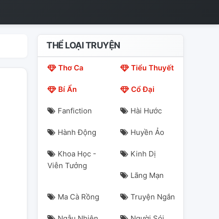
THỂ LOẠI TRUYỆN
Thơ Ca
Tiểu Thuyết
Bí Ẩn
Cổ Đại
Fanfiction
Hài Hước
Hành Động
Huyền Ảo
Khoa Học -
Kinh Dị
Viễn Tưởng
Lãng Mạn
Ma Cà Rồng
Truyện Ngắn
Ngẫu Nhiên
Người Sói