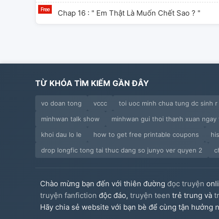
Chap 16 : " Em Thật Là Muốn Chết Sao ? "
TỪ KHÓA TÌM KIẾM GẦN ĐÂY
vo doan tong
vccc
toi uoc minh chua tung dc sinh r
minhwan talk show
minhwan gui thoi thanh xuan ngay 
khoi dau lo le
how to get free printable coupons
hi
drop longfic tong tai thuc dang so junyo ver quyen 2
c
Chào mừng bạn đến với thiên đường
đọc truyện
onl
truyện fanfiction
độc đáo,
truyện teen
trẻ trung và
t
Hãy chia sẻ website với bạn bè để cùng tận hưởng n