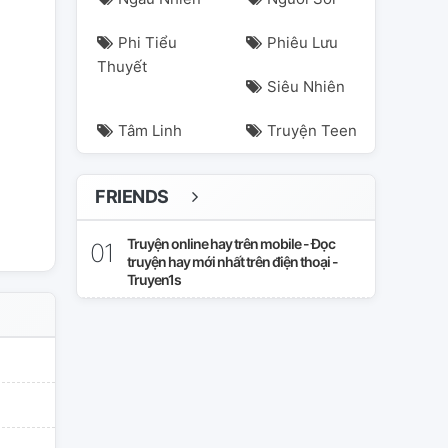
Phi Tiểu
Phiêu Lưu
Thuyết
Siêu Nhiên
Tâm Linh
Truyện Teen
FRIENDS
love
lãng-mạn
lãng-mạng
ngontinh
nguoc
ngôn-tình
ng
Truyện online hay trên mobile - Đọc
truyện hay mới nhất trên điện thoại -
Truyen1s