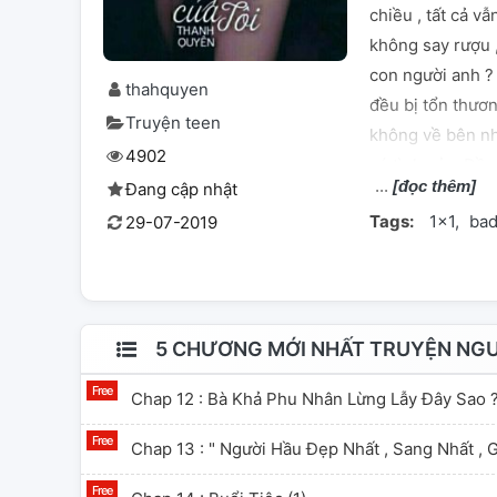
chiều , tất cả vẫ
không say rượu ,
con người anh ? 
thahquyen
đều bị tổn thươn
Truyện teen
không về bên nh
4902
có tình cảm Đều l
[đọc thêm]
Đang cập nhật
có thể nói câu n
Tags:
1×1
ba
29-07-2019
phải người tình "
5 CHƯƠNG MỚI NHẤT TRUYỆN NGƯỜ
Chap 12 : Bà Khả Phu Nhân Lừng Lẫy Đây Sao 
Chap 13 : " Người Hầu Đẹp Nhất , Sang Nhất , Gi