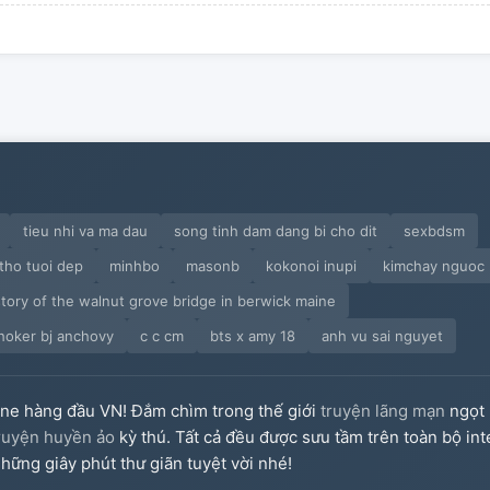
tieu nhi va ma dau
song tinh dam dang bi cho dit
sexbdsm
tho tuoi dep
minhbo
masonb
kokonoi inupi
kimchay nguoc
story of the walnut grove bridge in berwick maine
hoker bj anchovy
c c cm
bts x amy 18
anh vu sai nguyet
ine hàng đầu VN! Đắm chìm trong thế giới
truyện lãng mạn
ngọt 
ruyện huyền ảo
kỳ thú. Tất cả đều được sưu tầm trên toàn bộ int
hững giây phút thư giãn tuyệt vời nhé!