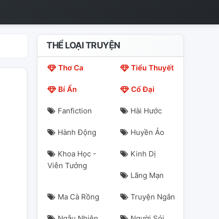
THỂ LOẠI TRUYỆN
Thơ Ca
Tiểu Thuyết
Bí Ẩn
Cổ Đại
Fanfiction
Hài Hước
Hành Động
Huyền Ảo
Khoa Học -
Kinh Dị
Viễn Tưởng
Lãng Mạn
Ma Cà Rồng
Truyện Ngắn
Ngẫu Nhiên
Người Sói