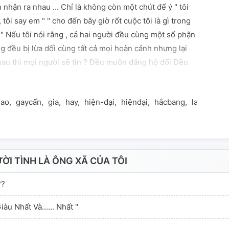
n nhận ra nhau ... Chỉ là không còn một chút để ý " tôi
 tôi say em " " cho đến bây giờ rốt cuộc tôi là gì trong
" Nếu tôi nói rằng , cả hai người đều cùng một số phận
g đều bị lừa dối cùng tất cả mọi hoàn cảnh nhưng lại
au thì mọi người sẽ tin ? Đều muôn đăng hộ đối Đều
à thật lòng Đều là bi đát Vậy thì tại sao? " bảo bối à tôi
ày chứ ? " ".... " " anh chính là ông xã của em chứ không
dao
gaycấn
gia
hay
hiện-đại
hiệnđại
hắcbang
langman
I TÌNH LÀ ÔNG XÃ CỦA TÔI
??
àu Nhất Và...... Nhất "