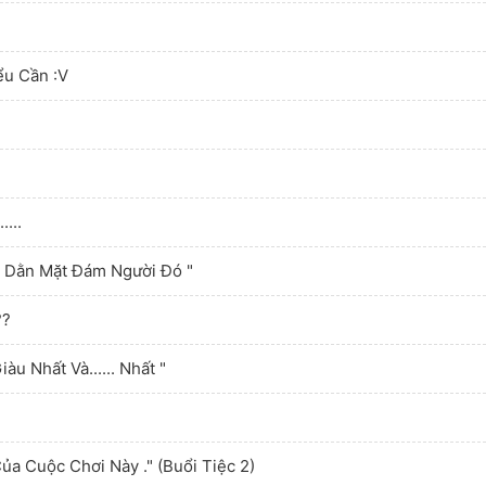
ểu Cần :v
...
Để Dằn Mặt Đám Người Đó "
??
àu Nhất Và...... Nhất "
ủa Cuộc Chơi Này ." (Buổi Tiệc 2)