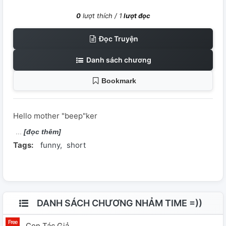
0
lượt thích /
1
lượt đọc
Đọc Truyện
Danh sách chương
Bookmark
Hello mother "beep"ker
[đọc thêm]
Tags:
funny
short
DANH SÁCH CHƯƠNG NHẢM TIME =))
Con Tác Giả