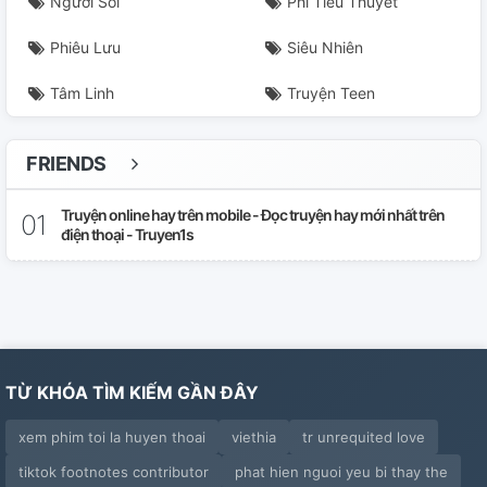
Người Sói
Phi Tiểu Thuyết
Phiêu Lưu
Siêu Nhiên
Tâm Linh
Truyện Teen
FRIENDS
Truyện online hay trên mobile - Đọc truyện hay mới nhất trên
điện thoại - Truyen1s
TỪ KHÓA TÌM KIẾM GẦN ĐÂY
xem phim toi la huyen thoai
viethia
tr unrequited love
tiktok footnotes contributor
phat hien nguoi yeu bi thay the