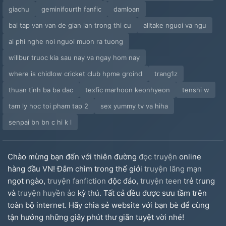
giachu
geminifourth fanfic
damloan
bai tap van van de gian lan trong thi cu
alltake nguoi va ngu
ai phi nghe noi nguoi muon ra tuong
willbur truoc kia sau nay va ngay hom nay
where is chidlow cricket club hpme groind
trang1z
thuan tinh ba ba dac
texfic marhoon keonhyeon
tenshi w
tam ly hoc toi pham tap 2
sex yummy tv va hiha
senpai bn bn c hi k l
Chào mừng bạn đến với thiên đường
đọc truyện
online
hàng đầu VN! Đắm chìm trong thế giới
truyện lãng mạn
ngọt ngào,
truyện fanfiction
độc đáo,
truyện teen
trẻ trung
và
truyện huyền ảo
kỳ thú. Tất cả đều được sưu tầm trên
toàn bộ internet. Hãy chia sẻ website với bạn bè để cùng
tận hưởng những giây phút thư giãn tuyệt vời nhé!