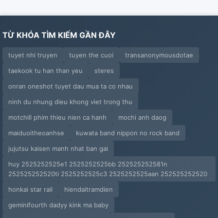
TỪ KHÓA TÌM KIẾM GẦN ĐÂY
tuyet nhi truyen
tuyen the cuoi
transanonymousdotae
taekook tu han than yeu
steres
onran oneshot tuyet dau mua ta co nhau
ninh du nhung dieu khong viet trong thu
motchill phim thieu nien ca hanh
mochi anh daog
maiduoitheoanhse
kuwata band nippon no rock band
jujutsu kaisen manh nhat ban gai
huy 2525252525e1 2525252525bb 252525252581n
252525252520ti 2525252525c3 2525252525aan 252525252520
honkai star rail
hiendaitramdien
geminifourth dadyy kink ma baby