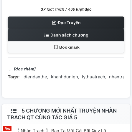
37
lượt thích /
469
lượt đọc
Đọc Truyện
Danh sách chương
Bookmark
[đọc thêm]
Tags:
diendanthe
khanhdunien
lythuatrach
nhantrach
5 CHƯƠNG MỚI NHẤT TRUYỆN NHÀN
TRẠCH QT CÙNG TÁC GIẢ 5
【 Nhàn Trạch 】 Ban Ta Một Cái Bất Quy Lộ