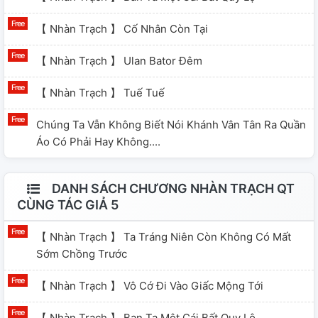
【 Nhàn Trạch 】 Cố Nhân Còn Tại
【 Nhàn Trạch 】 Ulan Bator Đêm
【 Nhàn Trạch 】 Tuế Tuế
Chúng Ta Vẫn Không Biết Nói Khánh Vân Tân Ra Quần
Áo Có Phải Hay Không....
DANH SÁCH CHƯƠNG NHÀN TRẠCH QT
CÙNG TÁC GIẢ 5
【 Nhàn Trạch 】 Ta Tráng Niên Còn Không Có Mất
Sớm Chồng Trước
【 Nhàn Trạch 】 Vô Cớ Đi Vào Giấc Mộng Tới
【 Nhàn Trạch 】 Ban Ta Một Cái Bất Quy Lộ