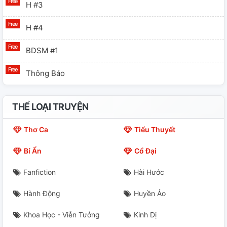
H #3
H #4
BDSM #1
Thông Báo
THỂ LOẠI TRUYỆN
Thơ Ca
Tiểu Thuyết
Bí Ẩn
Cổ Đại
Fanfiction
Hài Hước
Hành Động
Huyền Ảo
Khoa Học - Viễn Tưởng
Kinh Dị