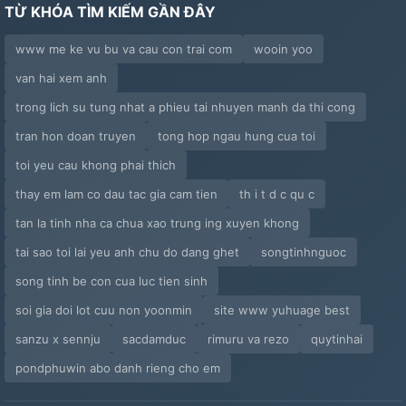
TỪ KHÓA TÌM KIẾM GẦN ĐÂY
www me ke vu bu va cau con trai com
wooin yoo
van hai xem anh
trong lich su tung nhat a phieu tai nhuyen manh da thi cong
tran hon doan truyen
tong hop ngau hung cua toi
toi yeu cau khong phai thich
thay em lam co dau tac gia cam tien
th i t d c qu c
tan la tinh nha ca chua xao trung ing xuyen khong
tai sao toi lai yeu anh chu do dang ghet
songtinhnguoc
song tinh be con cua luc tien sinh
soi gia doi lot cuu non yoonmin
site www yuhuage best
sanzu x sennju
sacdamduc
rimuru va rezo
quytinhai
pondphuwin abo danh rieng cho em