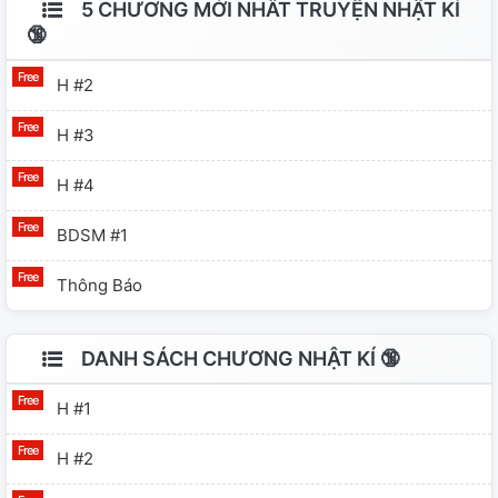
5 CHƯƠNG MỚI NHẤT TRUYỆN NHẬT KÍ
🔞
H #2
H #3
H #4
BDSM #1
Thông Báo
DANH SÁCH CHƯƠNG NHẬT KÍ 🔞
H #1
H #2