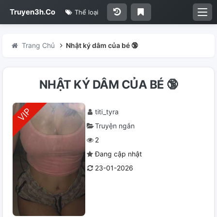
Truyen3h.Co
Thể loại
Trang Chủ
Nhật ký dâm của bé 🔞
NHẬT KÝ DÂM CỦA BÉ 🔞
titi_tyra
Truyện ngắn
2
Đang cập nhật
23-01-2026