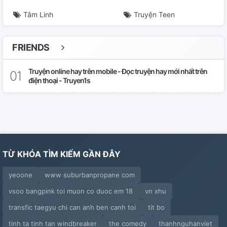
Tâm Linh
Truyện Teen
FRIENDS
Truyện online hay trên mobile - Đọc truyện hay mới nhất trên
điện thoại - Truyen1s
TỪ KHÓA TÌM KIẾM GẦN ĐÂY
yeoone
www suburbanpropane com
vsoo bangpink toi muon co duoc em 18
vn xhu
transfic taegyu chi can anh ben canh toi
tit bo
tinh ta tinh tan windbreaker
the comedy
thanhnguhanviet