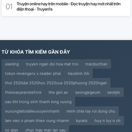
Truyện online hay trên mobile - Đọc truyện hay mới nhất trên
điện thoại - Truyen1s
TỪ KHÓA TÌM KIẾM GẦN ĐÂY
xiaoling
truyen ngan doi hoa mat troi
tracducthan
tokyo revengers x reader phai
tieubinh ihk
thoi 2520dai 2520hoc 2520cua 2520phuong 2520ngan
thiswasyearsbefore
the gioi ao
seongjegeum
seokjin
sau khi trong sinh thanh long vuong
nuxunglaitolailieuxuyennhanh
minh chia tay roi dung chu
lam viec o pham thien cung nhanm
kycels
huy n luy n ch
co giao
chuc may man lan sau