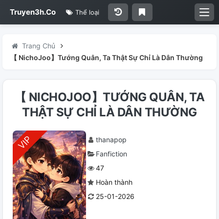
Truyen3h.Co
Thể loại
Trang Chủ
【 NichoJoo】Tướng Quân, Ta Thật Sự Chỉ Là Dân Thường
【 NICHOJOO】TƯỚNG QUÂN, TA
THẬT SỰ CHỈ LÀ DÂN THƯỜNG
thanapop
Fanfiction
47
Hoàn thành
25-01-2026