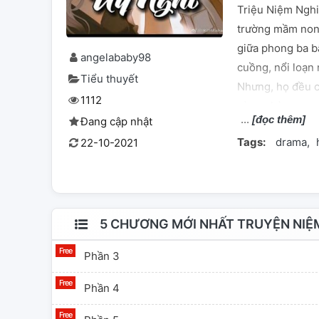
Triệu Niệm Nghi 
trường mầm non.
giữa phong ba b
angelababy98
cuồng, nổi loạn 
Tiểu thuyết
Nhưng, họ đều c
1112
cùng chờ xem... 
[đọc thêm]
Đang cập nhật
Tags:
drama
22-10-2021
5 CHƯƠNG MỚI NHẤT TRUYỆN NIỆM
Phần 3
Phần 4