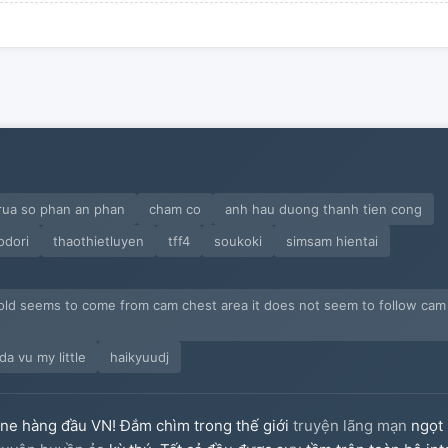
rua so phan an phan
cham co
anh hau duong thanh tien cong
odori
thaothietluyen
tff4
soukoki
simsam hientai
ld seems to come from cam chest area it does not seem to follow cam l
da vu my little
haikyuudj
ine hàng đầu VN! Đắm chìm trong thế giới
truyện lãng mạn
ngọt 