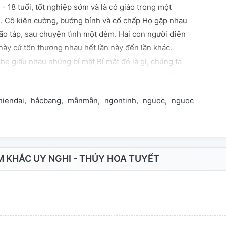
- 18 tuổi, tốt nghiệp sớm và là cô giáo trong một
 Cô kiên cường, bướng bỉnh và cố chấp Họ gặp nhau
ão táp, sau chuyện tình một đêm. Hai con người điên
này cứ tổn thương nhau hết lần này đến lần khác.
he giấu nhau những bí mật Bí mật đó là gì, chúng ta
"Nếu em lấy tôi, tôi sẽ tặng em cả thế giới ngầm! "
hiendai
hắcbang
mẫnmẫn
ngontinh
nguoc
nguocnang
s
 KHẮC UY NGHI - THỦY HOA TUYẾT