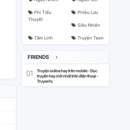
Phi Tiểu
Phiêu Lưu
Thuyết
Siêu Nhiên
Tâm Linh
Truyện Teen
FRIENDS
amkhacuy
thuyhoanhutuyet
thuyhoatuyet
trieuniemnghi
vi
Truyện online hay trên mobile - Đọc
truyện hay mới nhất trên điện thoại -
Truyen1s