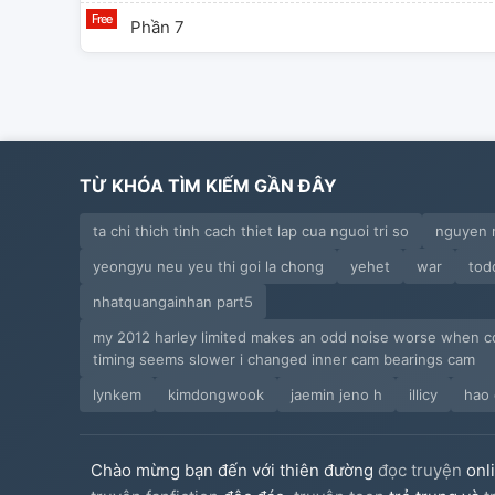
Phần 7
TỪ KHÓA TÌM KIẾM GẦN ĐÂY
ta chi thich tinh cach thiet lap cua nguoi tri so
nguyen 
yeongyu neu yeu thi goi la chong
yehet
war
tod
nhatquangainhan part5
my 2012 harley limited makes an odd noise worse when co
timing seems slower i changed inner cam bearings cam
lynkem
kimdongwook
jaemin jeno h
illicy
hao 
Chào mừng bạn đến với thiên đường
đọc truyện
onl