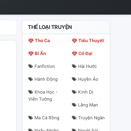
THỂ LOẠI TRUYỆN
Thơ Ca
Tiểu Thuyết
Bí Ẩn
Cổ Đại
Fanfiction
Hài Hước
Hành Động
Huyền Ảo
Khoa Học -
Kinh Dị
Viễn Tưởng
Lãng Mạn
Ma Cà Rồng
Truyện Ngắn
Ngẫu Nhiên
Người Sói