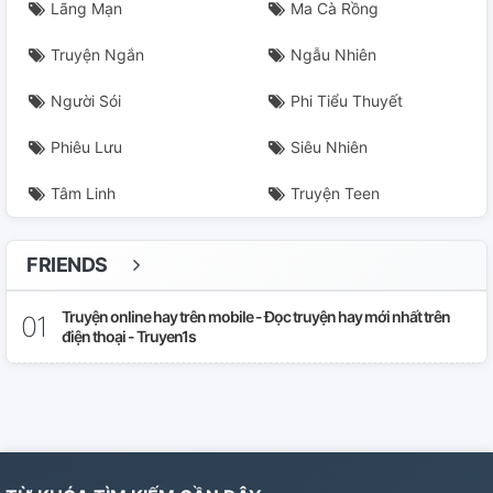
Chương 26
Lãng Mạn
Ma Cà Rồng
Chương 27
Truyện Ngắn
Ngẫu Nhiên
Chương 28
Người Sói
Phi Tiểu Thuyết
Phiêu Lưu
Siêu Nhiên
Chương 29
Tâm Linh
Truyện Teen
Chương 30
Chương 31
FRIENDS
Chương 32
Truyện online hay trên mobile - Đọc truyện hay mới nhất trên
điện thoại - Truyen1s
Chương 33
Chương 34
Chương 35