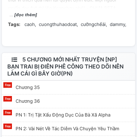
muốn đọc full thì lên Koanchay nhé) - CHƯA BETA
[đọc thêm]
Tags:
caoh
cuongthuhaodoat
cưỡngchếái
dammy
ea
5 CHƯƠNG MỚI NHẤT TRUYỆN [NP]
BẠN TRAI BỊ ĐIÊN PHÊ CÔNG THEO DÕI NÊN
LÀM CÁI GÌ BÂY GIỜ(PN)
Chương 35
Chương 36
PN 1: Trị Tật Xấu Động Dục Của Bà Xã Alpha
PN 2: Vài Nét Về Tác Diễm Và Chuyện Yêu Thầm