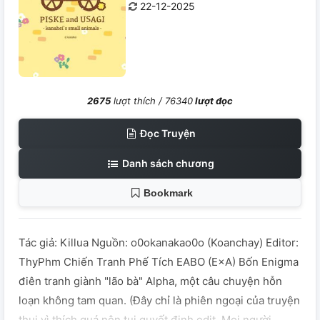
22-12-2025
2675
lượt thích /
76340
lượt đọc
Đọc Truyện
Danh sách chương
Bookmark
Tác giả: Killua Nguồn: o0okanakao0o (Koanchay) Editor:
ThyPhm Chiến Tranh Phế Tích EABO (E×A) Bốn Enigma
điên tranh giành "lão bà" Alpha, một câu chuyện hỗn
loạn không tam quan. (Đây chỉ là phiên ngoại của truyện
thui vì thích quá nên tui quyết định edit. Mọi người