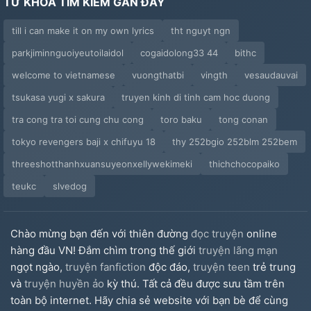
TỪ KHÓA TÌM KIẾM GẦN ĐÂY
Chương 36
till i can make it on my own lyrics
tht nguyt ngn
PN 1: Trị Tật Xấu Động Dục Của Bà Xã Alpha
parkjiminnguoiyeutoilaidol
cogaidolong33 44
bithc
PN 2: Vài Nét Về Tác Diễm Và Chuyện Yêu Thầm
welcome to vietnamese
vuongthatbi
vingth
vesaudauvai
Lời Tâm Sự (END)
tsukasa yugi x sakura
truyen kinh di tinh cam hoc duong
tra cong tra toi cung chu cong
toro baku
tong conan
tokyo revengers baji x chifuyu 18
thy 252bgio 252blm 252bem
threeshotthanhxuansuyeonxellywekimeki
thichchocopaiko
teukc
slvedog
Chào mừng bạn đến với thiên đường
đọc truyện
online
hàng đầu VN! Đắm chìm trong thế giới
truyện lãng mạn
ngọt ngào,
truyện fanfiction
độc đáo,
truyện teen
trẻ trung
và
truyện huyền ảo
kỳ thú. Tất cả đều được sưu tầm trên
toàn bộ internet. Hãy chia sẻ website với bạn bè để cùng