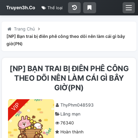
Truyen3h.Co
Thể loại
Trang Chủ
[NP] Bạn trai bị điên phê công theo dõi nên làm cái gì bây
giờ(PN)
[NP] BẠN TRAI BỊ ĐIÊN PHÊ CÔNG
THEO DÕI NÊN LÀM CÁI GÌ BÂY
GIỜ(PN)
ThyPhm048593
Lãng mạn
76340
Hoàn thành