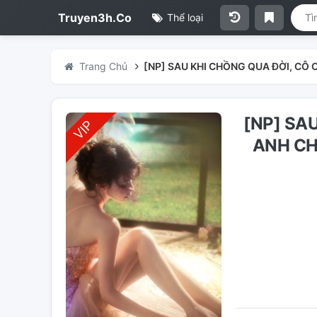
Truyen3h.Co
Thể loại
Trang Chủ
[NP] SAU KHI CHỒNG QUA ĐỜI, CÔ
[NP] SA
ANH CH