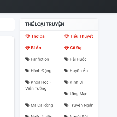
THỂ LOẠI TRUYỆN
Thơ Ca
Tiểu Thuyết
Bí Ẩn
Cổ Đại
Fanfiction
Hài Hước
Hành Động
Huyền Ảo
Khoa Học -
Kinh Dị
Viễn Tưởng
Lãng Mạn
Ma Cà Rồng
Truyện Ngắn
Ngẫu Nhiên
Người Sói