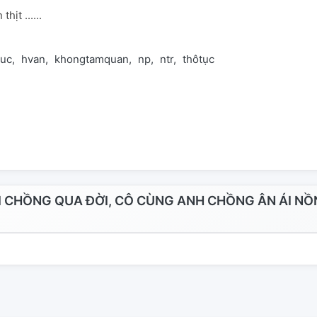
hịt ......
tuc
hvan
khongtamquan
np
ntr
thôtục
 CHỒNG QUA ĐỜI, CÔ CÙNG ANH CHỒNG ÂN ÁI N