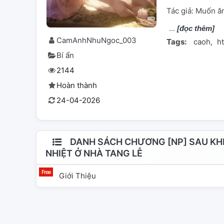
Tác giả: Muốn ăn t
[đọc thêm]
CamAnhNhuNgoc_003
Tags:
caoh
h
Bí ẩn
2144
Hoàn thành
24-04-2026
DANH SÁCH CHƯƠNG [NP] SAU KHI
NHIỆT Ở NHÀ TANG LỄ
Giới Thiệu