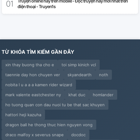
Truyện online hay trên mobile - Đọc truyện hay mới nhất trên
điện thoại - Truyen1s
TỪ KHÓA TÌM KIẾM GẦN ĐÂY
xin thay buong tha cho e
toi simp kinich vcl
taennie day hon chuyen ver
skyandearth
noth
nobita l u a a a kamen rider wizard
mark valente eastchester ny
khat duc
homlander
ho tuong quan con dau nuoi tu be that sac khuyen
hattori heji kazuha
dragon ball he thong thuc hien nguyen vong
draco malfoy x severus snape
docdoc