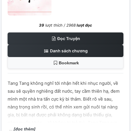
39
lượt thích /
2968
lượt đọc
Đọc Truyện
Danh sách chương
Bookmark
Tang Tang không nghĩ tới nhận hết khi nhục người, về
sau sẽ quyền nghiêng đất nước, tay cầm thiên hạ, đem
mình một nhà tra tấn cực kỳ bi thảm. Biết rõ về sau,
nàng trọng sinh rồi, có thể nhìn xem gửi nuôi tại nàng
gia, bị bắt nạt được phải không dạng biểu thiếu gia,
nàng muốn khóc ... Vì không bị trả thù, Tang Tang run
[đọc thêm]
lấy thân thể, nơm nớp lo sợ đi nịnh nọt cái kia u ám lạnh