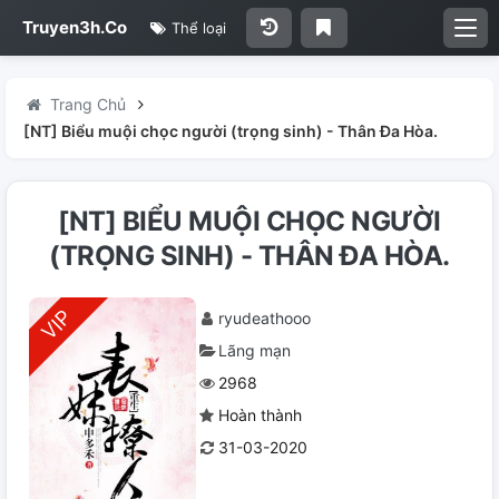
Truyen3h.Co
Thể loại
Trang Chủ
[NT] Biểu muội chọc người (trọng sinh) - Thân Đa Hòa.
[NT] BIỂU MUỘI CHỌC NGƯỜI
(TRỌNG SINH) - THÂN ĐA HÒA.
ryudeathooo
Lãng mạn
2968
Hoàn thành
31-03-2020