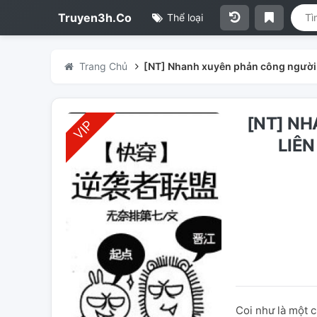
Truyen3h.Co
Thể loại
Trang Chủ
[NT] Nhanh xuyên phản công người l
[NT] N
LIÊN
Coi như là một c