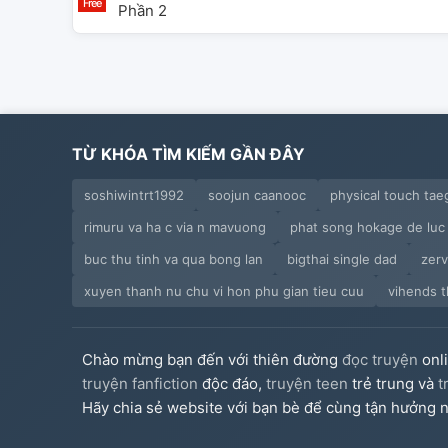
Phần 2
TỪ KHÓA TÌM KIẾM GẦN ĐÂY
soshiwintrt1992
soojun caanooc
physical touch tae
rimuru va ha c via n mavuong
phat song hokage de luc
buc thu tinh va qua bong lan
bigthai single dad
zerv
xuyen thanh nu chu vi hon phu gian tieu cuu
vihends 
Chào mừng bạn đến với thiên đường
đọc truyện
onl
truyện fanfiction
độc đáo,
truyện teen
trẻ trung và
t
Hãy chia sẻ website với bạn bè để cùng tận hưởng n