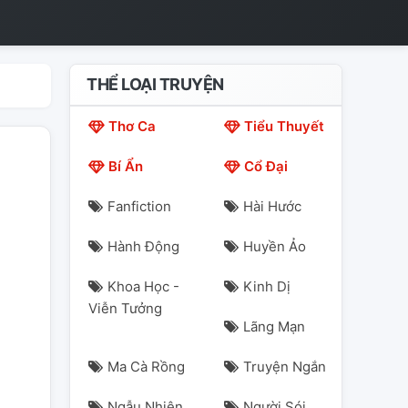
THỂ LOẠI TRUYỆN
Thơ Ca
Tiểu Thuyết
Bí Ẩn
Cổ Đại
Fanfiction
Hài Hước
Hành Động
Huyền Ảo
Khoa Học -
Kinh Dị
Viễn Tưởng
Lãng Mạn
Ma Cà Rồng
Truyện Ngắn
Ngẫu Nhiên
Người Sói