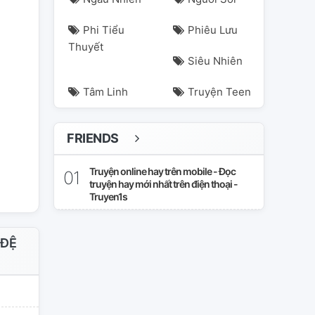
Phi Tiểu
Phiêu Lưu
Thuyết
Siêu Nhiên
Tâm Linh
Truyện Teen
FRIENDS
ia
thâm-tình
vô-nại-bài-đệ-thất
xuyên-sách
Truyện online hay trên mobile - Đọc
truyện hay mới nhất trên điện thoại -
Truyen1s
 ĐỆ