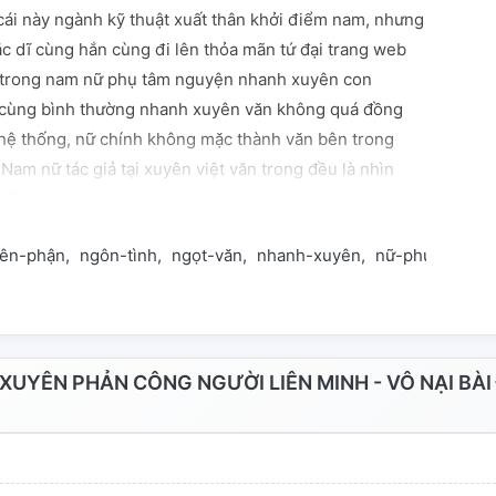
cái này ngành kỹ thuật xuất thân khởi điểm nam, nhưng
ắc dĩ cùng hắn cùng đi lên thỏa mãn tứ đại trang web
 trong nam nữ phụ tâm nguyện nhanh xuyên con
 cùng bình thường nhanh xuyên văn không quá đồng
hệ thống, nữ chính không mặc thành văn bên trong
 Nam nữ tác giả tại xuyên việt văn trong đều là nhìn
ểu nhân vật, lại thuận lợi nghịch chuyển câu chuyện.
vui vẻ tại giúp nhau ghét bỏ xuyên việt trong nhiệm vụ
ên-phận
ngôn-tình
ngọt-văn
nhanh-xuyên
nữ-phụ
oan-g
n lẫn nhau. ~ Ps xuyên việt con đường trải qua: 1
ám đốc văn: Hắc nữ phụ phản công 2 tiêu tương cung
hậu thứ hai xuân 3 khởi điểm tu tiên ngựa giống văn:
vùng lên 4 tấn giang đam mỹ văn: Thẳng nam bẻ cong
ội dung nhãn hiệu: Duyên phận bất ngờ oan gia vui vẻ
UYÊN PHẢN CÔNG NGƯỜI LIÊN MINH - VÔ NẠI BÀI
 không rời Tìm tòi mấu chốt chữ: Vai chính: Cảnh
hụy ┃ vai phụ: Hạ lăng dạ, lưu tranh, ngô liêu, tang kỳ┃
nam, tấn giang nữ, tác giả, sách xuyên, ngọt văn