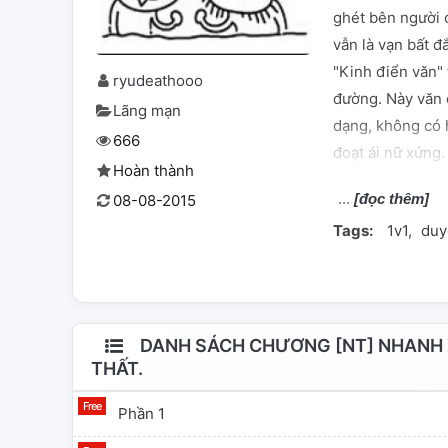
ghét bên người 
vẫn là vạn bất đ
"Kinh điển văn"
ryudeathooo
đường. Này văn
Lãng mạn
dạng, không có 
666
đoạt ái nữ xứng.
Hoàn thành
như không ngờ ti
[đọc thêm]
08-08-2015
Hai cái oan gia 
Tags:
1v1
duy
sau cùng yêu mế
hồng tụ tổng gi
đấu văn: Hoàng 
Bia đỡ đạn nam 
queo kế hoạch N
DANH SÁCH CHƯƠNG [NT] NHANH X
THẤT.
nữ phụ yêu thích
dương, hạ ngạn t
Phần 1
khác: Khởi điểm 