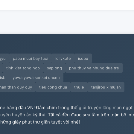
gyu
papa muoi bay tuoi
lollykute
isobu
tinh kiet tong hop
sap ong
phu thuy va nhung dua tre
isb
yowa yowa sensei uncen
than than quy quy
tieu cong chua
thu e
tanjirou x mujan
ine hàng đầu VN! Đắm chìm trong thế giới
truyện lãng mạn
ngọt 
ruyện huyền ảo
kỳ thú. Tất cả đều được sưu tầm trên toàn bộ int
hững giây phút thư giãn tuyệt vời nhé!