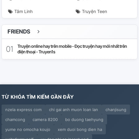
Tâm Linh
Truyện Teen
FRIENDS
Truyện online hay trên mobile - Đọc truyện hay mới nhất trên
điện thoại - Truyen1s
TỪ KHÓA TÌM KIẾM GẦN ĐÂY
nzela express com
chi gai anh muon loan lan
chanjisung
chamcong
camera 8200
bo duong taehyung
yume no omocha koujo
xem duoi bong dien ha