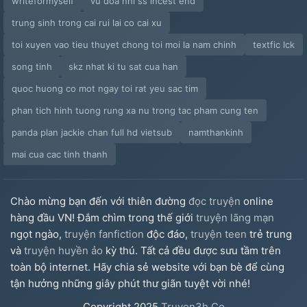
writeformyself
vu doa nhi ss incest end
trung sinh trong cai rui lai co cai xu
toi xuyen vao tieu thuyet chong toi moi la nam chinh
textfic lck
song tinh
skz nhat ki tu sat cua han
quoc huong co mot ngay toi rat yeu sac tim
phan tich hinh tuong rung xa nu trong tac pham cung ten
panda plan jackie chan full hd vietsub
namthankinh
mai cua cac tinh thanh
Chào mừng bạn đến với thiên đường
đọc truyện
online
hàng đầu VN! Đắm chìm trong thế giới
truyện lãng mạn
ngọt ngào,
truyện fanfiction
độc đáo,
truyện teen
trẻ trung
và
truyện huyền ảo
kỳ thú. Tất cả đều được sưu tầm trên
toàn bộ internet. Hãy chia sẻ website với bạn bè để cùng
tận hưởng những giây phút thư giãn tuyệt vời nhé!
Copyright
2025
Truyen3h.Co