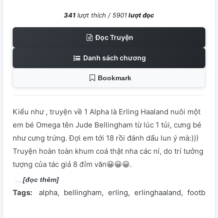
341
lượt thích /
5901
lượt đọc
Đọc Truyện
Danh sách chương
Bookmark
Kiểu như , truyện về 1 Alpha là Erling Haaland nuôi một
em bé Omega tên Jude Bellingham từ lúc 1 tủi, cưng bé
như cưng trứng. Đợi em tới 18 rồi đánh dấu lun ý mà:)))
Truyện hoàn toàn khum coá thật nha các ní, do trí tưởng
tượng của tác giả 8 đỉm văn😀😀😀.
[đọc thêm]
Tags:
alpha
bellingham
erling
erlinghaaland
football