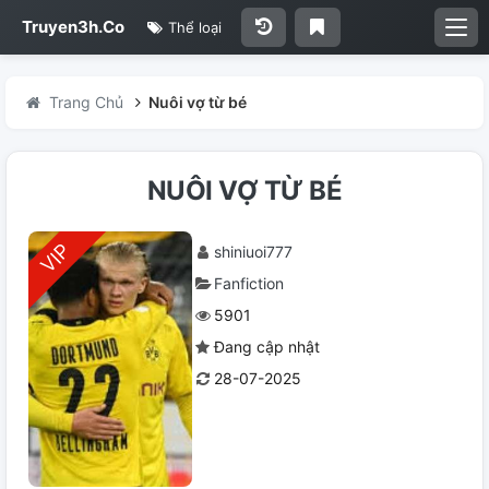
Truyen3h.Co
Thể loại
Trang Chủ
Nuôi vợ từ bé
NUÔI VỢ TỪ BÉ
shiniuoi777
Fanfiction
5901
Đang cập nhật
28-07-2025