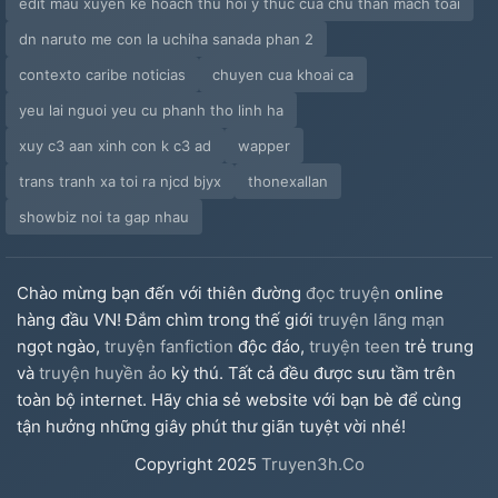
edit mau xuyen ke hoach thu hoi y thuc cua chu than mach toai
dn naruto me con la uchiha sanada phan 2
contexto caribe noticias
chuyen cua khoai ca
yeu lai nguoi yeu cu phanh tho linh ha
xuy c3 aan xinh con k c3 ad
wapper
trans tranh xa toi ra njcd bjyx
thonexallan
showbiz noi ta gap nhau
Chào mừng bạn đến với thiên đường
đọc truyện
online
hàng đầu VN! Đắm chìm trong thế giới
truyện lãng mạn
ngọt ngào,
truyện fanfiction
độc đáo,
truyện teen
trẻ trung
và
truyện huyền ảo
kỳ thú. Tất cả đều được sưu tầm trên
toàn bộ internet. Hãy chia sẻ website với bạn bè để cùng
tận hưởng những giây phút thư giãn tuyệt vời nhé!
Copyright
2025
Truyen3h.Co