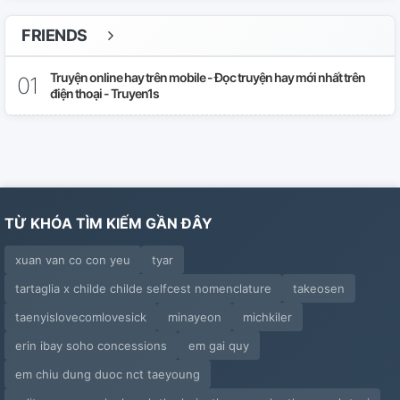
FRIENDS
Truyện online hay trên mobile - Đọc truyện hay mới nhất trên
điện thoại - Truyen1s
TỪ KHÓA TÌM KIẾM GẦN ĐÂY
xuan van co con yeu
tyar
tartaglia x childe childe selfcest nomenclature
takeosen
taenyislovecomlovesick
minayeon
michkiler
erin ibay soho concessions
em gai quy
em chiu dung duoc nct taeyoung