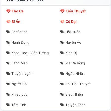
Ice Cream( H+)
Thơ Ca
Tiểu Thuyết
Khó Chịu
Bí Ẩn
Cổ Đại
Fanfiction
Hài Hước
Hành Động
Huyền Ảo
Khoa Học - Viễn Tưởng
Kinh Dị
Lãng Mạn
Ma Cà Rồng
Truyện Ngắn
Ngẫu Nhiên
Người Sói
Phi Tiểu Thuyết
Phiêu Lưu
Siêu Nhiên
Tâm Linh
Truyện Teen