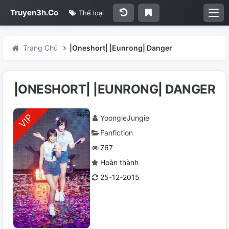
Truyen3h.Co
Thể loại
Trang Chủ
|Oneshort| |Eunrong| Danger
|ONESHORT| |EUNRONG| DANGER
YoongieJungie
Fanfiction
767
Hoàn thành
25-12-2015