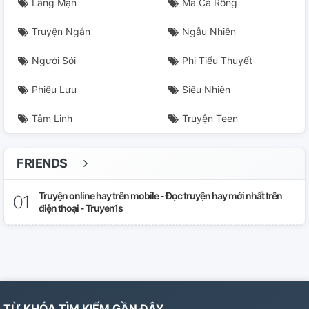
Lãng Mạn
Ma Cà Rồng
Truyện Ngắn
Ngẫu Nhiên
Người Sói
Phi Tiểu Thuyết
Phiêu Lưu
Siêu Nhiên
Tâm Linh
Truyện Teen
FRIENDS
Truyện online hay trên mobile - Đọc truyện hay mới nhất trên
điện thoại - Truyen1s
TỪ KHÓA TÌM KIẾM GẦN ĐÂY