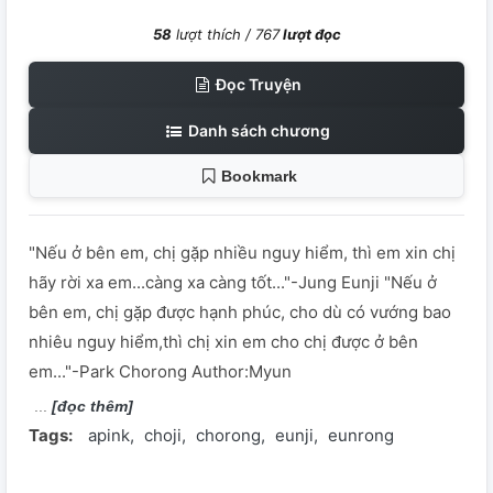
58
lượt thích /
767
lượt đọc
Đọc Truyện
Danh sách chương
Bookmark
"Nếu ở bên em, chị gặp nhiều nguy hiểm, thì em xin chị
hãy rời xa em...càng xa càng tốt..."-Jung Eunji "Nếu ở
bên em, chị gặp được hạnh phúc, cho dù có vướng bao
nhiêu nguy hiểm,thì chị xin em cho chị được ở bên
em..."-Park Chorong Author:Myun
[đọc thêm]
Tags:
apink
choji
chorong
eunji
eunrong