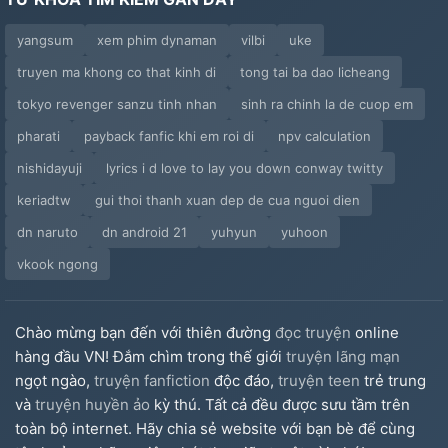
yangsum
xem phim dynaman
vilbi
uke
truyen ma khong co that kinh di
tong tai ba dao licheang
tokyo revenger sanzu tinh nhan
sinh ra chinh la de cuop em
pharati
payback fanfic khi em roi di
npv calculation
nishidayuji
lyrics i d love to lay you down conway twitty
keriadtw
gui thoi thanh xuan dep de cua nguoi dien
dn naruto
dn android 21
yuhyun
yuhoon
vkook ngong
Chào mừng bạn đến với thiên đường
đọc truyện
online
hàng đầu VN! Đắm chìm trong thế giới
truyện lãng mạn
ngọt ngào,
truyện fanfiction
độc đáo,
truyện teen
trẻ trung
và
truyện huyền ảo
kỳ thú. Tất cả đều được sưu tầm trên
toàn bộ internet. Hãy chia sẻ website với bạn bè để cùng