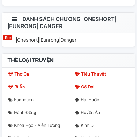
DANH SÁCH CHƯƠNG |ONESHORT|
|EUNRONG| DANGER
|Oneshort||Eunrong|Danger
THỂ LOẠI TRUYỆN
Thơ Ca
Tiểu Thuyết
Bí Ẩn
Cổ Đại
Fanfiction
Hài Hước
Hành Động
Huyền Ảo
Khoa Học - Viễn Tưởng
Kinh Dị