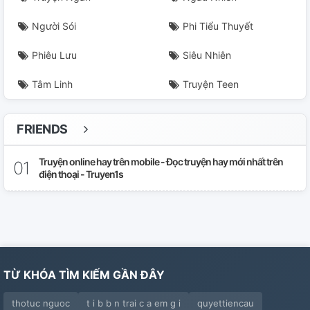
Người Sói
Phi Tiểu Thuyết
Phiêu Lưu
Siêu Nhiên
Tâm Linh
Truyện Teen
FRIENDS
Truyện online hay trên mobile - Đọc truyện hay mới nhất trên
điện thoại - Truyen1s
TỪ KHÓA TÌM KIẾM GẦN ĐÂY
thotuc nguoc
t i b b n trai c a em g i
quyettiencau