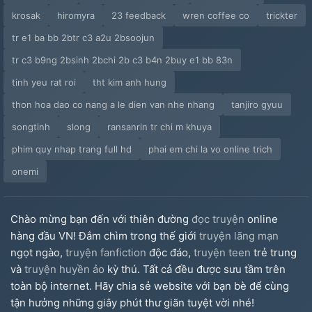
krosak
hiromyra
23 feedback
wren coffee co
trickter
tr e1 ba bb 2btr c3 a2u 2bsoojun
tr c3 b9ng 2bsinh 2bchi 2b c3 b4n 2buy e1 bb 83n
tinh yeu rat roi
tht kim anh hung
thon hoa dao co nang a le dien van nhe nhang
tanjiro gyuu
songtinh
slong
ransanrin tr chi m khuya
phim quy nhap trang full hd
phai em chi la vo online trich
onemi
Chào mừng bạn đến với thiên đường
đọc truyện
online
hàng đầu VN! Đắm chìm trong thế giới
truyện lãng mạn
ngọt ngào,
truyện fanfiction
độc đáo,
truyện teen
trẻ trung
và
truyện huyền ảo
kỳ thú. Tất cả đều được sưu tầm trên
toàn bộ internet. Hãy chia sẻ website với bạn bè để cùng
tận hưởng những giây phút thư giãn tuyệt vời nhé!