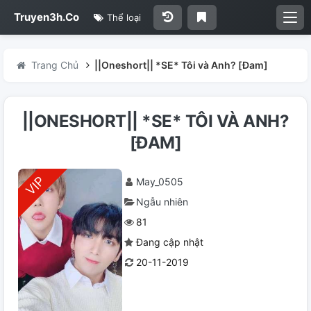
Truyen3h.Co
Thể loại
Trang Chủ
||Oneshort|| *SE* Tôi và Anh? [Đam]
||ONESHORT|| *SE* TÔI VÀ ANH?
[ĐAM]
May_0505
Ngẫu nhiên
81
Đang cập nhật
20-11-2019