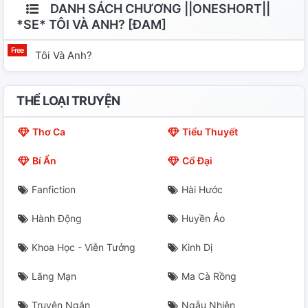
DANH SÁCH CHƯƠNG ||ONESHORT||
*SE* TÔI VÀ ANH? [ĐAM]
Tôi Và Anh?
THỂ LOẠI TRUYỆN
Thơ Ca
Tiểu Thuyết
Bí Ẩn
Cổ Đại
Fanfiction
Hài Hước
Hành Động
Huyền Ảo
Khoa Học - Viễn Tưởng
Kinh Dị
Lãng Mạn
Ma Cà Rồng
Truyện Ngắn
Ngẫu Nhiên