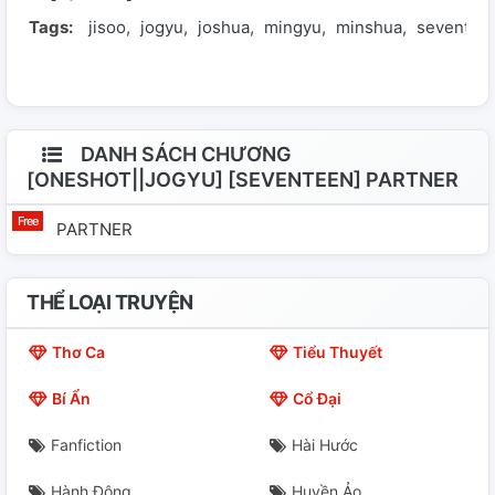
Tags:
jisoo
jogyu
joshua
mingyu
minshua
seventee
DANH SÁCH CHƯƠNG
[ONESHOT||JOGYU] [SEVENTEEN] PARTNER
PARTNER
THỂ LOẠI TRUYỆN
Thơ Ca
Tiểu Thuyết
Bí Ẩn
Cổ Đại
Fanfiction
Hài Hước
Hành Động
Huyền Ảo