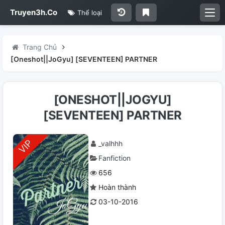
Truyen3h.Co
Thể loại
Trang Chủ
[Oneshot||JoGyu] [SEVENTEEN] PARTNER
[ONESHOT||JOGYU]
[SEVENTEEN] PARTNER
_valhhh
Fanfiction
656
Hoàn thành
03-10-2016