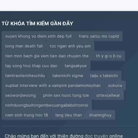
TỪ KHÓA TÌM KIẾM GẦN ĐÂY
xuyen khong vo diem xinh dep full
trans satzu ms cupid
tong man death fall
toc ngan anh yeu em
tien mon bach gia xem tien dao chuyen the
th y gi o b cu
tay song truc thap cuu dao
tangsakyue
tamtraotientheschilu
takemichi sigma
taiju x takeichi
supbat interview with a vampire pandamomochan
sukuna
seowonjiwoong
phim sex nuoc tung toe
ortexcellwar
ninhduongbuitongembecuangailaibotronroi
nam sinh trung hoc 18
lang tieu than
khamnghuy
Chào mừng bạn đến với thiên đường
đọc truyện
online