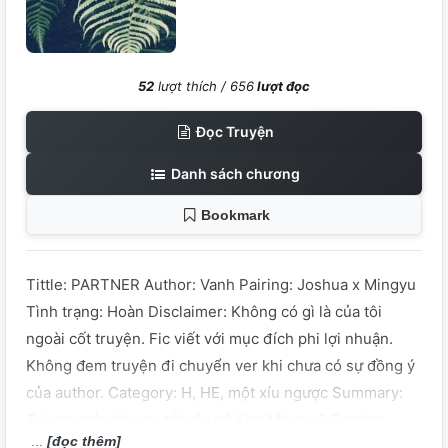
52
lượt thích /
656
lượt đọc
Đọc Truyện
Danh sách chương
Bookmark
Tittle: PARTNER Author: Vanh Pairing: Joshua x Mingyu
Tình trạng: Hoàn Disclaimer: Không có gì là của tôi
ngoài cốt truyện. Fic viết với mục đích phi lợi nhuận.
Không đem truyện đi chuyển ver khi chưa có sự đồng ý
của author. Category: H, HE, một xíu ngược Summary:
Tại sao mày lại ngu tới vậy hả Kim Mingyu? Design:
[đọc thêm]
Gin_SVTc (GotJam Team)