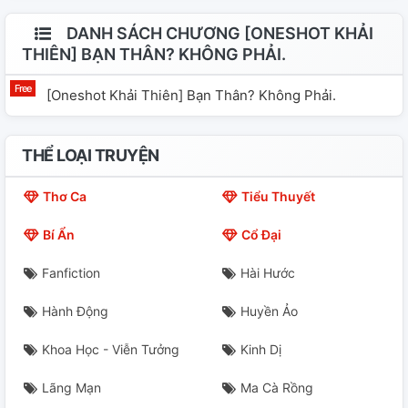
DANH SÁCH CHƯƠNG [ONESHOT KHẢI
THIÊN] BẠN THÂN? KHÔNG PHẢI.
[Oneshot Khải Thiên] Bạn Thân? Không Phải.
THỂ LOẠI TRUYỆN
Thơ Ca
Tiểu Thuyết
Bí Ẩn
Cổ Đại
Fanfiction
Hài Hước
Hành Động
Huyền Ảo
Khoa Học - Viễn Tưởng
Kinh Dị
Lãng Mạn
Ma Cà Rồng