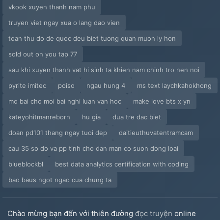
vkook xuyen thanh nam phu
truyen viet ngay xua o lang dao vien
toan thu do de quoc deu biet tuong quan muon ly hon
sold out on you tap 77
sau khi xuyen thanh vat hi sinh ta khien nam chinh tro nen noi
pyrite imitec
poiso
ngau hung 4
ms text laychkahokhong
mo bai cho moi bai nghi luan van hoc
make love bts x yn
kateyohitmanreborn
hu gia
dua tre dac biet
doan pd101 thang ngay tuoi dep
daitieuthuvatentramcam
cau 35 so do va pp tinh cho dan man co suon dong loai
blueblockbl
best data analytics certification with coding
bao baus ngot ngao cua chung ta
Chào mừng bạn đến với thiên đường
đọc truyện
online