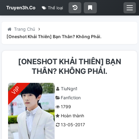
Truyen3h.Co
Thể loại
Trang Chủ
[Oneshot Khải Thiên] Bạn Thân? Không Phải.
[ONESHOT KHẢI THIÊN] BẠN
THÂN? KHÔNG PHẢI.
TiuNgn1
Fanfiction
1799
Hoàn thành
13-05-2017