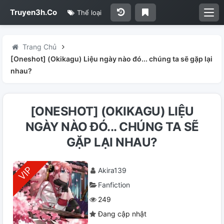
Truyen3h.Co
Thể loại
Trang Chủ
[Oneshot] (Okikagu) Liệu ngày nào đó... chúng ta sẽ gặp lại
nhau?
[ONESHOT] (OKIKAGU) LIỆU
NGÀY NÀO ĐÓ... CHÚNG TA SẼ
GẶP LẠI NHAU?
Akira139
Fanfiction
249
Đang cập nhật