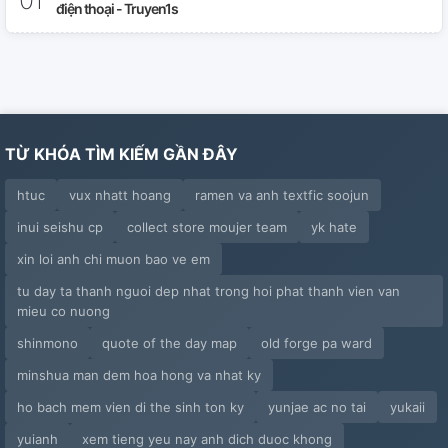
điện thoại - Truyen1s
TỪ KHÓA TÌM KIẾM GẦN ĐÂY
htuc
vux nhatt hoang
ramen va anh textfic soojun
inui seishu cp
collect store moujer team
yk hate
xin loi anh chi muon bao ve em
tu day ta thanh nguoi dep nhat trong hoi phat thanh vien van
mieu co nuong
shinmono
quote of the day map
old forge pa ward
minshua man dem hoa hong va nhat ky
ho bach mem vien di the sinh ton ky
yunjae ac no tai
yukaii
yuianh
xem tieng yeu nay anh dich duoc khong