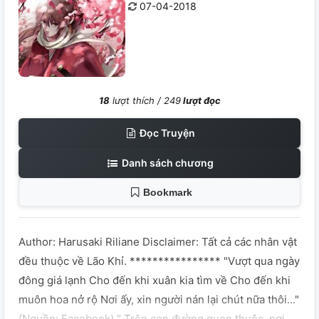
07-04-2018
18
lượt thích /
249
lượt đọc
Đọc Truyện
Danh sách chương
Bookmark
Author: Harusaki Riliane Disclaimer: Tất cả các nhân vật
đều thuộc về Lão Khỉ. **************** "Vượt qua ngày
đông giá lạnh Cho đến khi xuân kia tìm về Cho đến khi
muôn hoa nở rộ Nơi ấy, xin người nán lại chút nữa thôi..."
(Nguồn: Facebook) " Trên con đường quen thuộc, nơi