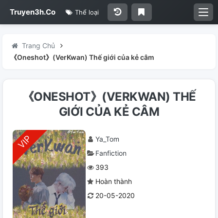
Truyen3h.Co
Thể loại
Trang Chủ
《Oneshot》(VerKwan) Thế giới của kẻ câm
《ONESHOT》(VERKWAN) THẾ
GIỚI CỦA KẺ CÂM
Ya_Tom
Fanfiction
393
Hoàn thành
20-05-2020