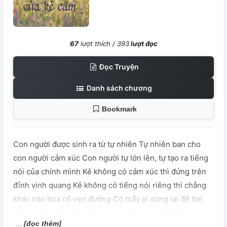
67
lượt thích /
393
lượt đọc
Đọc Truyện
Danh sách chương
Bookmark
Con người được sinh ra từ tự nhiên Tự nhiên ban cho
con người cảm xúc Con người tự lớn lên, tự tạo ra tiếng
nói của chính mình Kẻ không có cảm xúc thì đứng trên
đỉnh vinh quang Kẻ không có tiếng nói riêng thì chẳng
khác nào hoa cỏ ven đường Có mấy ai dừng lại để tìm
được vẻ đẹp ẩn sâu bên trong chúng Họ chỉ biết chà
[đọc thêm]
đạp, khinh thường chúng Cho đến khi ai đó chịu nán lại