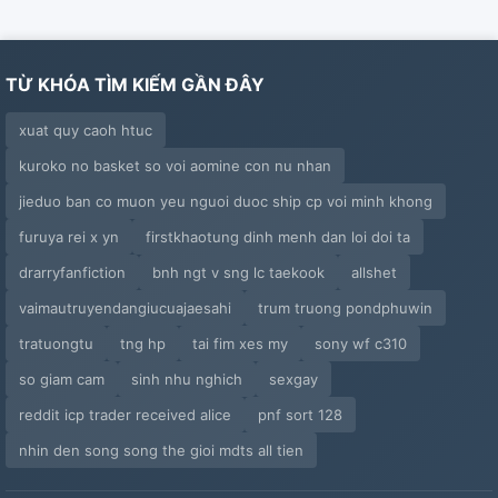
TỪ KHÓA TÌM KIẾM GẦN ĐÂY
xuat quy caoh htuc
kuroko no basket so voi aomine con nu nhan
jieduo ban co muon yeu nguoi duoc ship cp voi minh khong
furuya rei x yn
firstkhaotung dinh menh dan loi doi ta
drarryfanfiction
bnh ngt v sng lc taekook
allshet
vaimautruyendangiucuajaesahi
trum truong pondphuwin
tratuongtu
tng hp
tai fim xes my
sony wf c310
so giam cam
sinh nhu nghich
sexgay
reddit icp trader received alice
pnf sort 128
nhin den song song the gioi mdts all tien