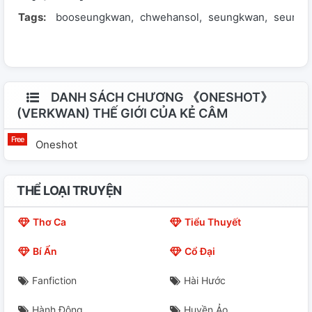
Tags:
booseungkwan
chwehansol
seungkwan
seungk
chiêm ngưỡng Thì hỡi ôi, chúng đã tan nát mất rồi.
DANH SÁCH CHƯƠNG 《ONESHOT》
(VERKWAN) THẾ GIỚI CỦA KẺ CÂM
Oneshot
THỂ LOẠI TRUYỆN
Thơ Ca
Tiểu Thuyết
Bí Ẩn
Cổ Đại
Fanfiction
Hài Hước
Hành Động
Huyền Ảo